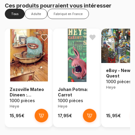
Ces produits pourraient vous intéresser
Tous
Adulte
Fabriqué en France
eBoy - New Y
Quest
1000 pièces
Heye
Zozoville Mateo
Johan Potma:
Dineen :
Carrot
Baignoire
1000 pièces
1000 pièces
Heye
Heye
15,95€
17,95€
15,95€