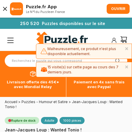
Puzzle.fr App
OUVRIR
Le N°1 du Puzzle en France
2
5
0
5
2
0
Puzzles disponibles sur le site
×
Malheureusement, ce produit n'est plus
disponible actuellement.
×
15 visite(s) sur cette page au cours des 7
derniers jours.
Livraison offerte dès 45€*
Paiement en 4x sans frais
avec Mondial Relay
avec Paypal
Accueil
>
Puzzles - Humour et Satire
>
Jean-Jacques Loup : Wanted
Tonio !
Rupture de stock
Adulte
1000 pièces
Jean-Jacques Loup : Wanted Tonio !