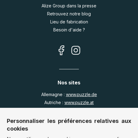
Alize Group dans la presse
Retrouvez notre blog
Lieu de fabrication
Besoin d'aide ?
Nos sites
Allemagne :
www.puzzle.de
Autriche :
www.puzzle.at
Belgique :
www.puzzle.be
Royaume Uni :
www.jigsawpuzzle.co.uk
Personnaliser les préférences relatives aux
cookies