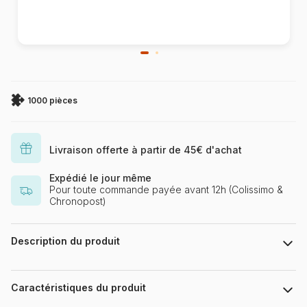
1000 pièces
Livraison offerte à partir de 45€ d'achat
Expédié le jour même
Pour toute commande payée avant 12h (Colissimo &
Chronopost)
Description du produit
Jean-Jacques Loup
Puzzle 1000 pièces. Door Lock Tonio de la marque HEYE, de
Caractéristiques du produit
la série Wanted et de l'artiste Jean-Jacques Loup -