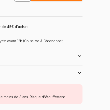
ir de 45€ d'achat
ée avant 12h (Colissimo & Chronopost)
t de la marque HEYE et de l'artiste Zozoville -
x 95 cm - Label FSC (ce label environnemental a
ion de bois ou d'un produit à base de bois
Heye, des puzzles aux images uniques
ant la gestion durable des forêts)
Puzzles - Humour et Satire
e moins de 3 ans. Risque d'étouffement.
Puzzle pour Adultes (500 à 48.000
pièces)