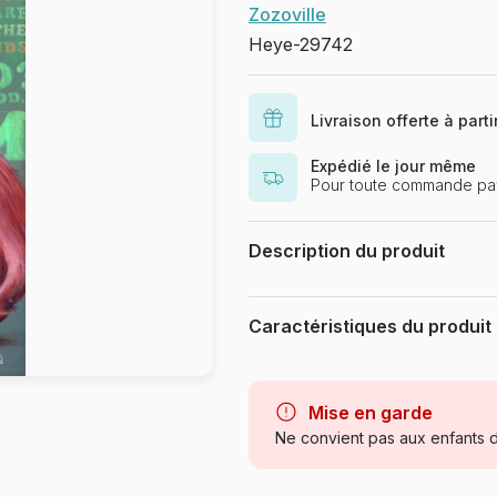
Zozoville
Heye-29742
Livraison offerte à part
Expédié le jour même
Pour toute commande pay
Description du produit
Zozoville
Puzzle 1000 pièces. vertical Carro
Caractéristiques du produit
Dimensions du puzzle monté : 33 
pour but d'assurer que la product
Marque
respecte les procédures garantiss
Catégorie
Mise en garde
Ne convient pas aux enfants d
Age