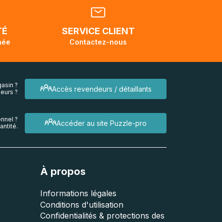
dant la
endra
TÉ
SERVICE CLIENT
née
Contactez-nous
asin ?
Accès revendeurs / détaillants
eurs ?
nnel ?
Accéder au site Puzzle-pro
ntité.
À propos
Informations légales
Conditions d'utilisation
Confidentialités & protections des