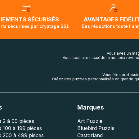
t demi pour arriver à destination. Il est donc normal que pen
ivi de votre commande ne soit pas modifié. Ce dernier repr
lis aura touché terre.
AIEMENTS SÉCURISÉS
AVANTAGES FIDÉLI
rts sécurisés par cryptage SSL
Des réductions toute l'an
Vous avez un mag
Vous souhaitez accéder à nos prix revend
Vous êtes professio
Créez des puzzles personnalisés en grande qua
s
Marques
 2 à 99 pièces
Art Puzzle
 100 à 199 pièces
Bluebird Puzzle
s 200 à 499 pièces
Castorland