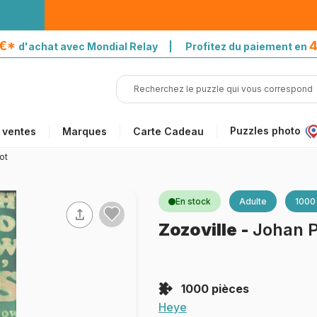
5€*
4
d'achat avec Mondial Relay | Profitez du paiement en
Puzzles photo
 ventes
Marques
Carte Cadeau
ot
En stock
Adulte
1000
Zozoville
-
Johan P
1000 pièces
Heye