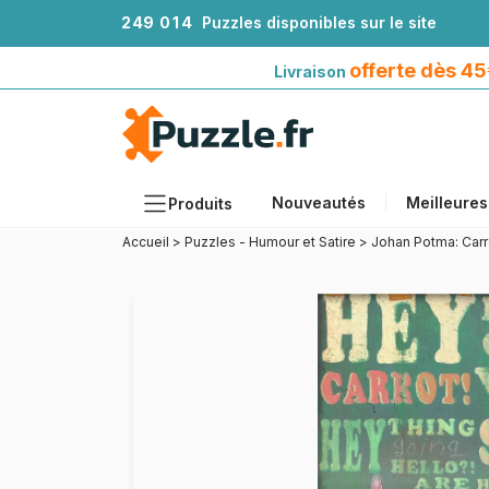
2
4
9
0
1
4
Puzzles disponibles sur le site
Livraison offerte dès 45€*
avec Mondial Relay
offerte dès 4
Livraison
Nouveautés
Meilleures
Produits
Accueil
>
Puzzles - Humour et Satire
>
Johan Potma: Carr
Thèmes
Tailles
Formats
Âges
Artistes
Accessoires
Puzzles en bois