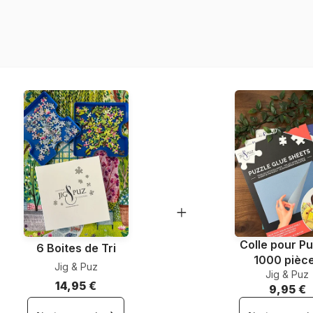
Provenance
Référence
EAN
Nombre de pièces
Dimensions
Colle pour Pu
6 Boites de Tri
1000 pièc
Jig & Puz
Jig & Puz
14,95 €
9,95 €