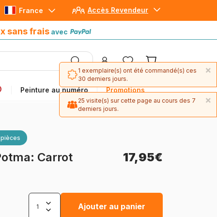
Accès Revendeur
France
Paiement en 4x sans frais
avec Paypal
x sans frais
avec
×
1 exemplaire(s) ont été commandé(s) ces
30 derniers jours.
Peinture au numéro
Promotions
×
25 visite(s) sur cette page au cours des 7
derniers jours.
 pièces
otma: Carrot
17,95€
Ajouter au panier