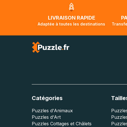
jusqu'à 2 mois e
traversée, le su
lorsque votre co
LIVRAISON RAPIDE
P
Adaptée à toutes les destinations
Transfe
Catégories
Taille
Puzzles d'Animaux
Puzzles
Puzzles d'Art
Puzzles
Puzzles Cottages et Châlets
Puzzle