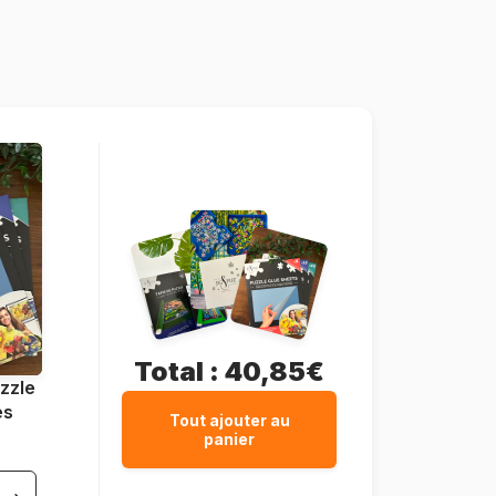
Allemagne
Heye-29742
4001689297428
1000 pièces
33 x 0 x 95 cm
Total :
40,85€
zzle
es
Tout ajouter au
panier