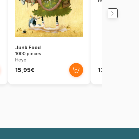
Heye
Junk Food
1000 pièces
Heye
15,95€
17,95€