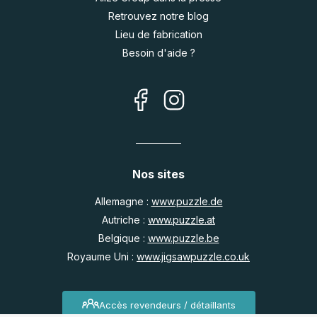
Retrouvez notre blog
Lieu de fabrication
Besoin d'aide ?
Nos sites
Allemagne :
www.puzzle.de
Autriche :
www.puzzle.at
Belgique :
www.puzzle.be
Royaume Uni :
www.jigsawpuzzle.co.uk
Accès revendeurs / détaillants