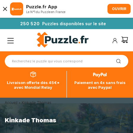
Puzzle.fr App
OUVRIR
Le N°1 du Puzzle en France
2
5
0
5
2
0
Puzzles disponibles sur le site
Livraison offerte dès 45€*
Paiement en 4x sans frais
avec Mondial Relay
avec Paypal
Accueil
>
Kinkade Thomas
Kinkade Thomas