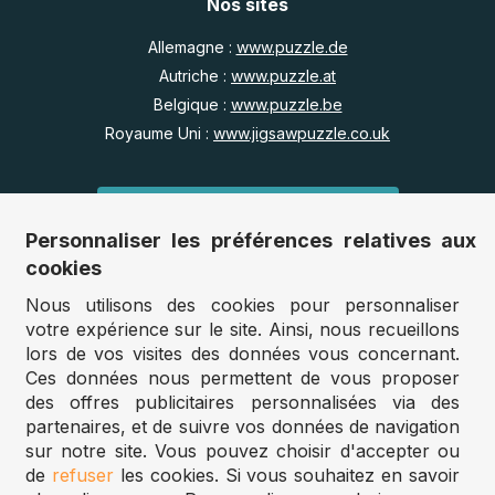
Nos sites
Allemagne :
www.puzzle.de
Autriche :
www.puzzle.at
Belgique :
www.puzzle.be
Royaume Uni :
www.jigsawpuzzle.co.uk
Accès revendeurs / détaillants
Personnaliser les préférences relatives aux
Vous avez un magasin ?
cookies
Vous souhaitez accéder à nos prix revendeurs ?
Nous utilisons des cookies pour personnaliser
votre expérience sur le site. Ainsi, nous recueillons
Accéder au site Puzzle-pro
lors de vos visites des données vous concernant.
Ces données nous permettent de vous proposer
Vous êtes professionnel ?
des offres publicitaires personnalisées via des
Créez des puzzles personnalisés en grande quantité.
partenaires, et de suivre vos données de navigation
sur notre site. Vous pouvez choisir d'accepter ou
Puzzle.fr 2025
de
refuser
les cookies. Si vous souhaitez en savoir