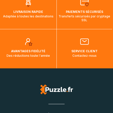
mois et demi pour arriver à destination. Il est donc normal
que pendant la traversée, le suivi de votre commande ne
LIVRAISON RAPIDE
PAIEMENTS SÉCURISÉS
soit pas modifié. Ce dernier reprendra lorsque votre colis
Adaptée à toutes les destinations
Transferts sécurisés par cryptage
aura touché terre.
SSL
AVANTAGES FIDÉLITÉ
SERVICE CLIENT
Des réductions toute l'année
Contactez-nous