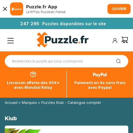
Puzzle.fr App
OUVRIR
Le N°1 du Puzzle en France
2
4
7
2
9
5
Puzzles disponibles sur le site
Livraison offerte dès 45€*
Paiement en 4x sans frais
avec Mondial Relay
avec Paypal
Accueil
>
Marques
>
Puzzles Kiub - Catalogue complet
Kiub