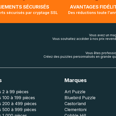
lis aura touché terre.
AIEMENTS SÉCURISÉS
AVANTAGES FIDÉLI
rts sécurisés par cryptage SSL
Des réductions toute l'an
Vous avez un mag
Vous souhaitez accéder à nos prix revend
Vous êtes professio
Créez des puzzles personnalisés en grande qua
s
Marques
 2 à 99 pièces
Art Puzzle
 100 à 199 pièces
Bluebird Puzzle
s 200 à 499 pièces
Castorland
s 500 à 999 pièces
Clementoni
 1 000 pièces
Cobble Hill