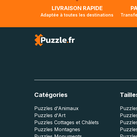
lorsque votre co
LIVRAISON RAPIDE
P
Adaptée à toutes les destinations
Transfe
Catégories
Taille
Puzzles d'Animaux
Puzzles
Puzzles d'Art
Puzzles
Puzzles Cottages et Châlets
Puzzle
Puzzles Montagnes
Puzzle
Puzzles Monuments
Puzzles