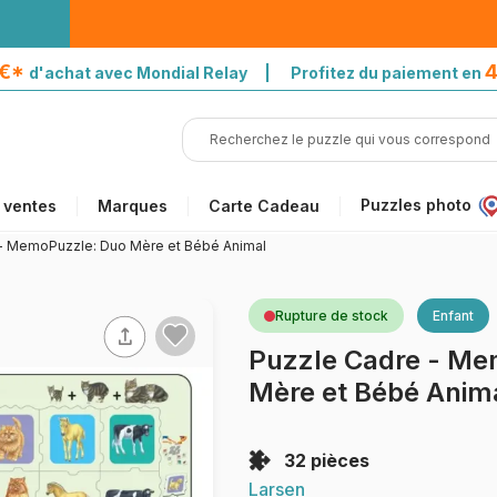
5€*
4
d'achat avec Mondial Relay | Profitez du paiement en
Puzzles photo
 ventes
Marques
Carte Cadeau
- MemoPuzzle: Duo Mère et Bébé Animal
Rupture de stock
Enfant
Puzzle Cadre - Me
Mère et Bébé Anim
32 pièces
Larsen