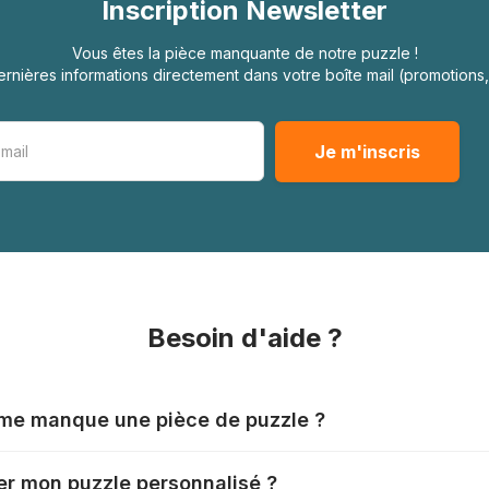
Inscription Newsletter
Vous êtes la pièce manquante de notre puzzle !
rnières informations directement dans votre boîte mail (promotion
Besoin d'aide ?
l me manque une pièce de puzzle ?
nts produisent leurs puzzles avec le plus grand soin, mais il
r mon puzzle personnalisé ?