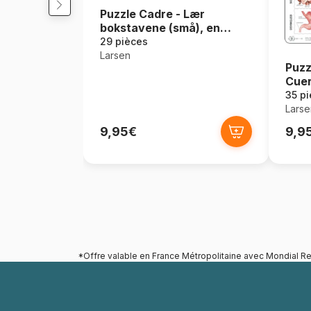
Puzzle Cadre - Lær
bokstavene (små), en
Norvégien
29 pièces
Larsen
Puzz
Cuer
35 p
Larse
9,95€
9,9
*Offre valable en France Métropolitaine avec Mondial Re