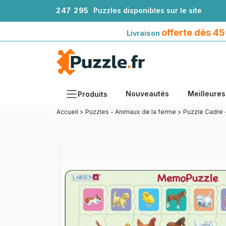
2
4
7
2
9
5
Puzzles disponibles sur le site
Livraison offerte dès 45€*
avec Mondial Relay
offerte dès 4
Livraison
Nouveautés
Meilleures
Produits
Accueil
>
Puzzles - Animaux de la ferme
>
Puzzle Cadre 
Thèmes
Tailles
Formats
Âges
Artistes
Accessoires
Puzzles en bois