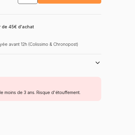
ir de 45€ d'achat
ée avant 12h (Colissimo & Chronopost)
Larsen
Puzzles - Animaux de la ferme
e moins de 3 ans. Risque d'étouffement.
à partir de 5 ans (31 à 49 pièces)
Norvège
Larsen-GP11
32 pièces