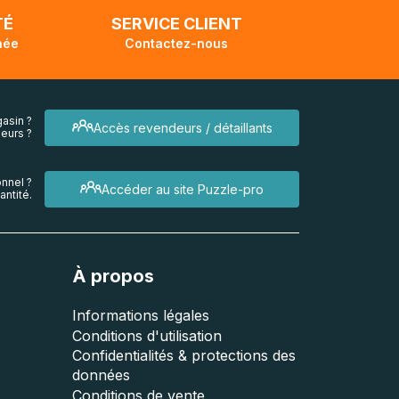
TÉ
SERVICE CLIENT
née
Contactez-nous
asin ?
Accès revendeurs / détaillants
eurs ?
nnel ?
Accéder au site Puzzle-pro
ntité.
À propos
Informations légales
Conditions d'utilisation
Confidentialités & protections des
données
Conditions de vente