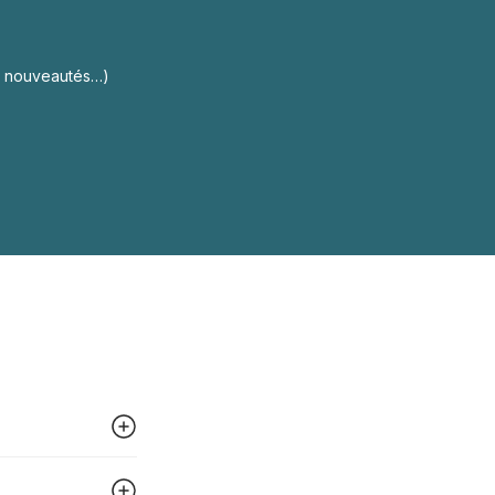
s, nouveautés…)
 peut