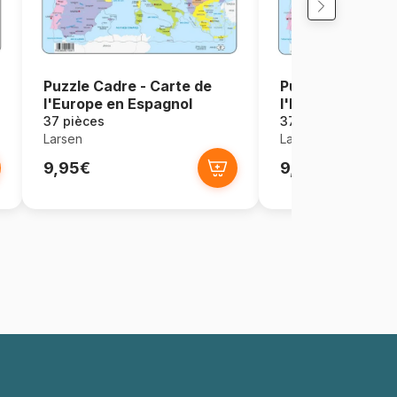
Puzzle Cadre - Carte de
Puzzle Cadre - C
l'Europe en Espagnol
l'Europe en Rus
37 pièces
37 pièces
Larsen
Larsen
9,95€
9,95€