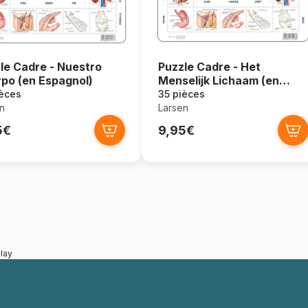
le Cadre - Nuestro
Puzzle Cadre - Het
po (en Espagnol)
Menselijk Lichaam (en
Hollandais)
ièces
35 pièces
n
Larsen
5€
9,95€
lay