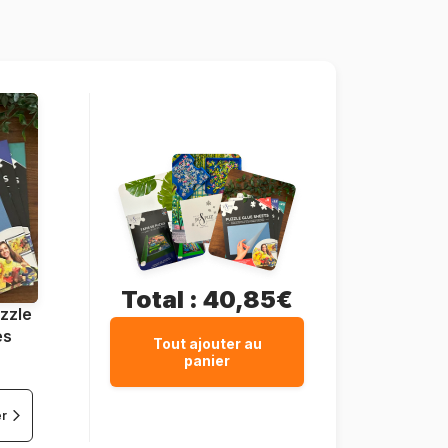
37 x 29 cm
Total :
40,85€
zzle
es
Tout ajouter au
panier
er