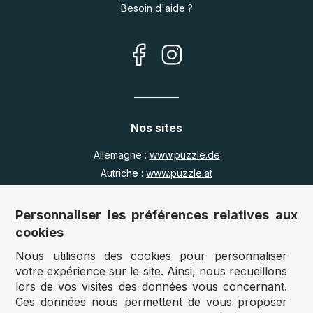
Besoin d'aide ?
Nos sites
Allemagne :
www.puzzle.de
Autriche :
www.puzzle.at
Belgique :
www.puzzle.be
Royaume Uni :
www.jigsawpuzzle.co.uk
Personnaliser les préférences relatives aux
cookies
Nous utilisons des cookies pour personnaliser
Accès revendeurs / détaillants
votre expérience sur le site. Ainsi, nous recueillons
lors de vos visites des données vous concernant.
Vous avez un magasin ?
Ces données nous permettent de vous proposer
Vous souhaitez accéder à nos prix revendeurs ?