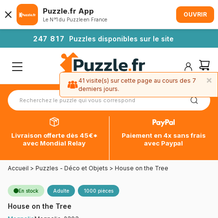
Puzzle.fr App
OUVRIR
Le N°1 du Puzzle en France
2
4
7
8
1
7
Puzzles disponibles sur le site
×
41 visite(s) sur cette page au cours des 7
derniers jours.
Livraison offerte dès 45€*
Paiement en 4x sans frais
avec Mondial Relay
avec Paypal
Accueil
>
Puzzles - Déco et Objets
>
House on the Tree
En stock
Adulte
1000 pièces
House on the Tree