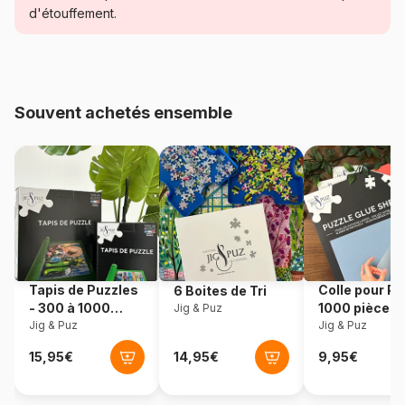
d'étouffement.
Age
Puzzle pour Adultes (500 à
48.000 pièces)
Provenance
Turquie
Souvent achetés ensemble
Référence
Magnolia-2303
EAN
8699375066050
Nombre de pièces
1000 pièces
Dimensions
68 x 48 cm
Tapis de Puzzles
Colle pour Pu
6 Boites de Tri
- 300 à 1000
1000 pièces
Jig & Puz
pièces
Jig & Puz
Jig & Puz