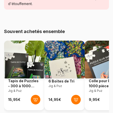
Mysticisme
d'étouffement.
Age
Puzzle pour Adultes (500 à
48.000 pièces)
Souvent achetés ensemble
Provenance
Turquie
Référence
Magnolia-1725
EAN
8684595060063
Nombre de pièces
1000 pièces
Tapis de Puzzles
Colle pour Pu
6 Boites de Tri
Dimensions
68 x 48 cm
- 300 à 1000
1000 pièces
Jig & Puz
pièces
Jig & Puz
Jig & Puz