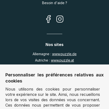
Besoin d'aide ?
Nos sites
Allemagne :
www.puzzle.de
Autriche :
www.puzzle.at
Belgique :
www.puzzle.be
Royaume Uni :
www.jigsawpuzzle.co.uk
Personnaliser les préférences relatives aux
cookies
Nous utilisons des cookies pour personnaliser
Accès revendeurs / détaillants
votre expérience sur le site. Ainsi, nous recueillons
lors de vos visites des données vous concernant.
Vous avez un magasin ?
Ces données nous permettent de vous proposer
Vous souhaitez accéder à nos prix revendeurs ?