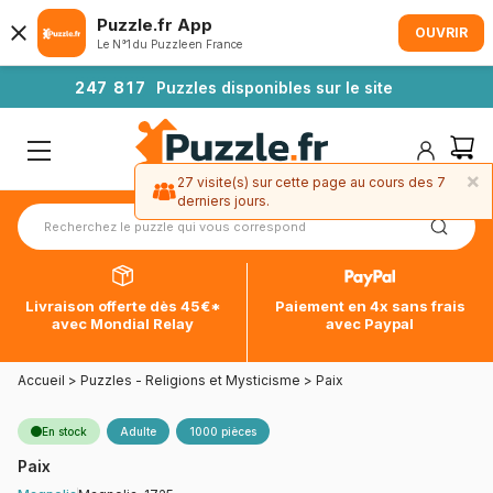
Puzzle.fr App
OUVRIR
Le N°1 du Puzzle en France
2
4
7
8
1
7
Puzzles disponibles sur le site
×
27 visite(s) sur cette page au cours des 7
derniers jours.
Livraison offerte dès 45€*
Paiement en 4x sans frais
avec Mondial Relay
avec Paypal
Accueil
>
Puzzles - Religions et Mysticisme
>
Paix
En stock
Adulte
1000 pièces
Paix