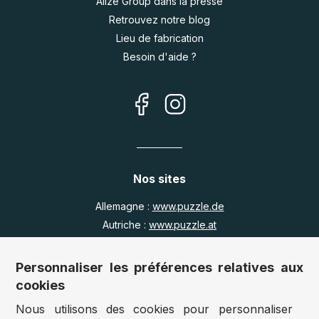
Alize Group dans la presse
Retrouvez notre blog
Lieu de fabrication
Besoin d'aide ?
Nos sites
Allemagne :
www.puzzle.de
Autriche :
www.puzzle.at
Belgique :
www.puzzle.be
Royaume Uni :
www.jigsawpuzzle.co.uk
Personnaliser les préférences relatives aux
cookies
Nous utilisons des cookies pour personnaliser
Accès revendeurs / détaillants