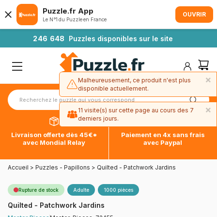
Puzzle.fr App
OUVRIR
Le N°1 du Puzzle en France
2
4
6
6
4
8
Puzzles disponibles sur le site
×
Malheureusement, ce produit n'est plus
disponible actuellement.
×
11 visite(s) sur cette page au cours des 7
derniers jours.
Livraison offerte dès 45€*
Paiement en 4x sans frais
avec Mondial Relay
avec Paypal
Accueil
>
Puzzles - Papillons
>
Quilted - Patchwork Jardins
Rupture de stock
Adulte
1000 pièces
Quilted - Patchwork Jardins