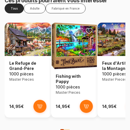
Ces produits pourraient vous intéresser
Tous
Adulte
Fabriqué en France
Le Refuge de
Feux d'Artifi
Grand-Père
la Montagne
1000 pièces
1000 pièces
Fishing with
Master Pieces
Master Pieces
Pappy
1000 pièces
Master Pieces
14,95€
14,95€
14,95€