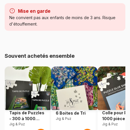
Marque
Master Pieces
Mise en garde
Catégorie
Puzzles - Papillons
Ne convient pas aux enfants de moins de 3 ans. Risque
d'étouffement.
Age
Puzzle pour Adultes (500 à
48.000 pièces)
Provenance
Chine
Souvent achetés ensemble
Référence
Master-Pieces-72455
EAN
705988724558
Nombre de pièces
1000 pièces
Dimensions
48 x 67 cm
Tapis de Puzzles
Colle pour Pu
6 Boites de Tri
- 300 à 1000
1000 pièces
Jig & Puz
pièces
Jig & Puz
Jig & Puz