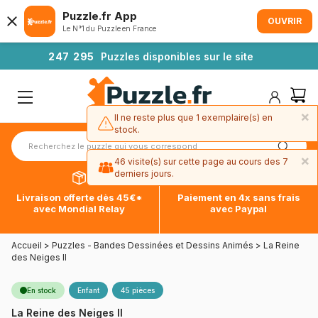
Puzzle.fr App
OUVRIR
Le N°1 du Puzzle en France
2
4
7
2
9
5
Puzzles disponibles sur le site
×
Il ne reste plus que 1 exemplaire(s) en
stock.
×
46 visite(s) sur cette page au cours des 7
derniers jours.
Livraison offerte dès 45€*
Paiement en 4x sans frais
avec Mondial Relay
avec Paypal
Accueil
>
Puzzles - Bandes Dessinées et Dessins Animés
>
La Reine
des Neiges II
En stock
Enfant
45 pièces
La Reine des Neiges II