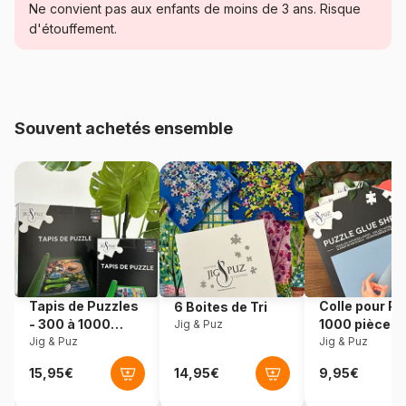
Catégorie
Puzzles - Bandes Dessinées
Ne convient pas aux enfants de moins de 3 ans. Risque
et Dessins Animés
d'étouffement.
Age
à partir de 5 ans (31 à 49
pièces)
Souvent achetés ensemble
Provenance
Tchéquie
Référence
Nathan-86451
EAN
4005556864515
Nombre de pièces
45 pièces
Tapis de Puzzles
Colle pour Pu
6 Boites de Tri
Dimensions
36 x 26 cm
- 300 à 1000
1000 pièces
Jig & Puz
pièces
Jig & Puz
Jig & Puz