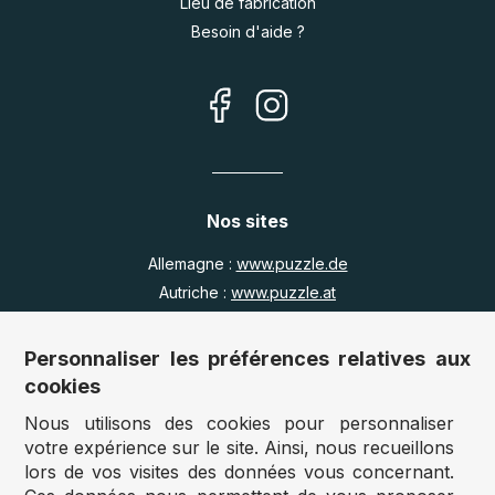
Lieu de fabrication
Besoin d'aide ?
Nos sites
Allemagne :
www.puzzle.de
Autriche :
www.puzzle.at
Belgique :
www.puzzle.be
Royaume Uni :
www.jigsawpuzzle.co.uk
Personnaliser les préférences relatives aux
cookies
Nous utilisons des cookies pour personnaliser
Accès revendeurs / détaillants
votre expérience sur le site. Ainsi, nous recueillons
lors de vos visites des données vous concernant.
Vous avez un magasin ?
Vous souhaitez accéder à nos prix revendeurs ?