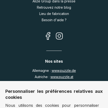
Alize Group dans la presse
Retrouvez notre blog
Lieu de fabrication
Besoin d'aide ?
Nos sites
Allemagne :
www.puzzle.de
Autriche :
www.puzzle.at
Belgique :
www.puzzle.be
Royaume Uni :
www.jigsawpuzzle.co.uk
Personnaliser les préférences relatives aux
cookies
Nous utilisons des cookies pour personnaliser
Accès revendeurs / détaillants