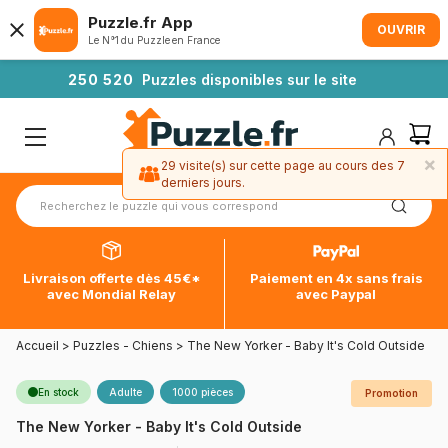
Puzzle.fr App
OUVRIR
Le N°1 du Puzzle en France
2
5
0
5
2
0
Puzzles disponibles sur le site
×
29 visite(s) sur cette page au cours des 7
derniers jours.
Livraison offerte dès 45€*
Paiement en 4x sans frais
avec Mondial Relay
avec Paypal
Accueil
>
Puzzles - Chiens
>
The New Yorker - Baby It's Cold Outside
En stock
Adulte
1000 pièces
Promotion
The New Yorker - Baby It's Cold Outside