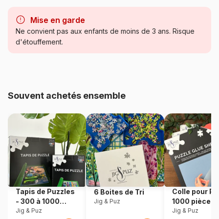
Marque
New York Puzzle Company
Mise en garde
Catégorie
Puzzles - Chiens
Ne convient pas aux enfants de moins de 3 ans. Risque
d'étouffement.
Age
Puzzle pour Adultes (500 à
48.000 pièces)
Provenance
USA
Souvent achetés ensemble
Référence
New-York-Puzzle-NY166
EAN
0851996002529
Nombre de pièces
1000 pièces
Dimensions
48 x 67 cm
Tapis de Puzzles
Colle pour Pu
6 Boites de Tri
- 300 à 1000
1000 pièces
Jig & Puz
pièces
Jig & Puz
Jig & Puz