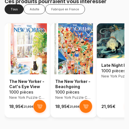
Ces produits pourraient vous intéresser
Tous
Adulte
Fabriqué en France
Late Night Di
1000 pièces
The New Yorker -
The New Yorker -
Cat's Eye View
Beachgoing
1000 pièces
1000 pièces
New York Puzzle Company
New York Puzzle Company
18,95€
18,95€
21,95€
21,95€
21,95€