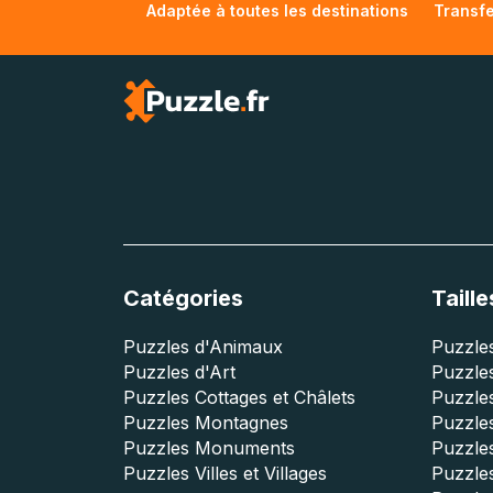
Adaptée à toutes les destinations
Transfe
Catégories
Taille
Puzzles d'Animaux
Puzzles
Puzzles d'Art
Puzzles
Puzzles Cottages et Châlets
Puzzle
Puzzles Montagnes
Puzzle
Puzzles Monuments
Puzzles
Puzzles Villes et Villages
Puzzles