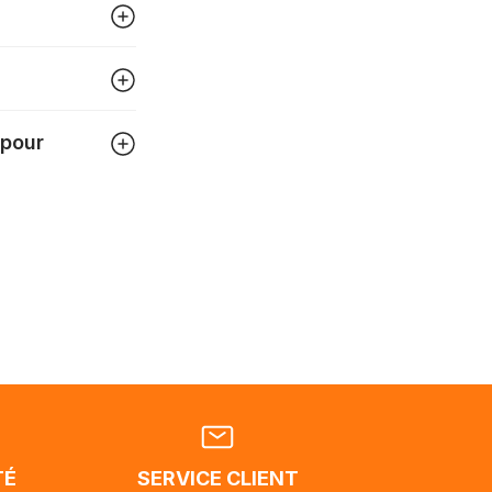
igner
tre
 pour
 pouvez
tats-
ellement
dant la
endra
TÉ
SERVICE CLIENT