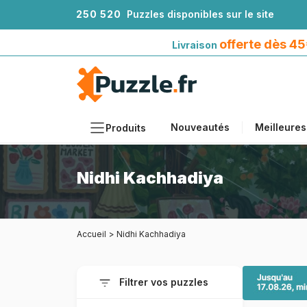
2
5
0
5
2
0
Puzzles disponibles sur le site
Livraison offerte dès 45€*
avec Mondial Relay
offerte dès 4
Livraison
Nouveautés
Meilleures
Produits
Thèmes
Nidhi Kachhadiya
Tailles
Formats
Accueil
>
Nidhi Kachhadiya
Âges
Artistes
Filtrer vos puzzles
Accessoires
Puzzles en bois