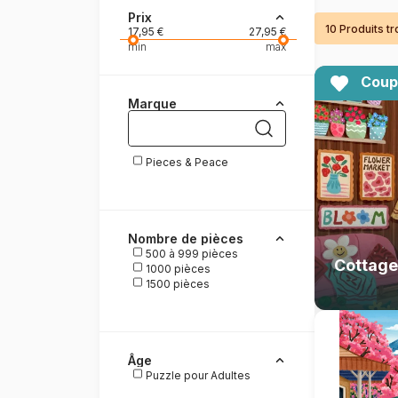
Prix
10 Produits t
Peinture au numéro
17,95 €
27,95 €
min
max
Coup
Marque
Pieces & Peace
Nombre de pièces
500 à 999 pièces
Cottage
1000 pièces
1500 pièces
Âge
Puzzle pour Adultes