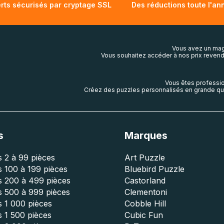
rts sécurisés par cryptage SSL
Des réductions toute l'an
Vous avez un mag
Vous souhaitez accéder à nos prix revend
Vous êtes professio
Créez des puzzles personnalisés en grande qua
s
Marques
 2 à 99 pièces
Art Puzzle
 100 à 199 pièces
Bluebird Puzzle
s 200 à 499 pièces
Castorland
s 500 à 999 pièces
Clementoni
 1 000 pièces
Cobble Hill
 1 500 pièces
Cubic Fun