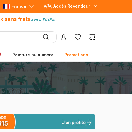
Accès Revendeur
France
Paiement en 4x sans frais
avec Paypal
x sans frais
avec
Peinture au numéro
Promotions