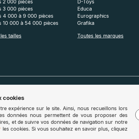
s 2 000 pièces
D-Toys
s 3 000 pièces
Educa
s 4 000 à 9 000 pièces
Eurographics
s 10 000 à 54 000 pièces
Grafika
es tailles
Toutes les marques
x cookies
gne :
www.puzzle.de
Autriche :
www.puzzle.at
e expérience sur le site. Ainsi, nous recueillons lors
Ces données nous permettent de vous proposer des
aires, et de suivre vos données de navigation sur notre
© Puzzle.fr 2025 - Tous droits réservés
r
les cookies. Si vous souhaitez en savoir plus, cliquez