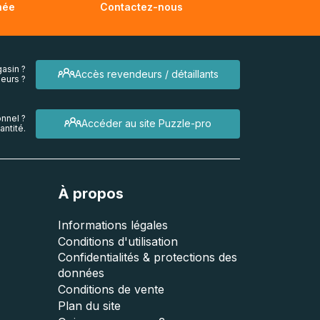
née
Contactez-nous
asin ?
Accès revendeurs / détaillants
eurs ?
nnel ?
Accéder au site Puzzle-pro
ntité.
À propos
Informations légales
Conditions d'utilisation
Confidentialités & protections des
données
Conditions de vente
Plan du site