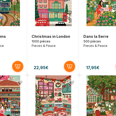
oms
Christmas in London
Dans la Serre
1000 pièces
500 pièces
ace
Pieces & Peace
Pieces & Peace
22,95€
17,95€