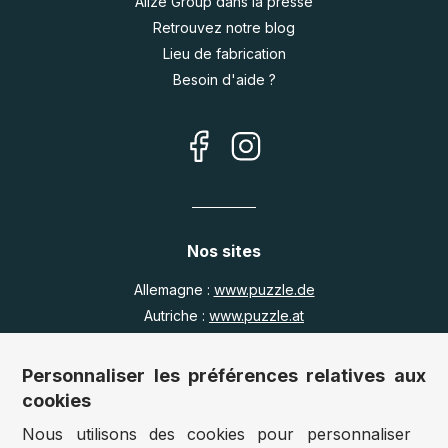
Alize Group dans la presse
Retrouvez notre blog
Lieu de fabrication
Besoin d'aide ?
Nos sites
Allemagne :
www.puzzle.de
Autriche :
www.puzzle.at
Belgique :
www.puzzle.be
Royaume Uni :
www.jigsawpuzzle.co.uk
Personnaliser les préférences relatives aux
cookies
Nous utilisons des cookies pour personnaliser
Accès revendeurs / détaillants