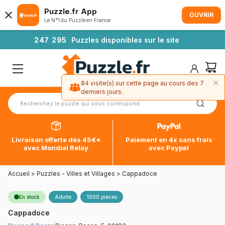
Puzzle.fr App
OUVRIR
Le N°1 du Puzzle en France
2
4
7
2
9
5
Puzzles disponibles sur le site
×
84 visite(s) sur cette page au cours des 7
derniers jours.
Livraison offerte dès 45€*
Paiement en 4x sans frais
avec Mondial Relay
avec Paypal
Accueil
>
Puzzles - Villes et Villages
>
Cappadoce
En stock
Adulte
1000 pièces
Cappadoce