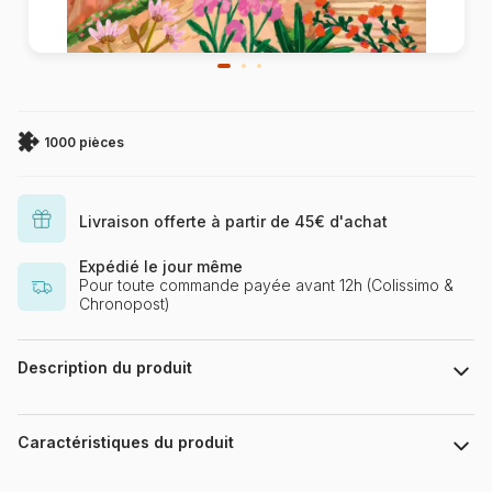
1000 pièces
Livraison offerte à partir de 45€ d'achat
Expédié le jour même
Pour toute commande payée avant 12h (Colissimo &
Chronopost)
Description du produit
Millie Putland
Was ist das Besondere an den Puzzles von Pieces & Peace?
Caractéristiques du produit
Die Puzzles werden vollständig in Frankreich entwickelt und
hergestellt. Für den Druck und als Untergrund der Puzzleteile