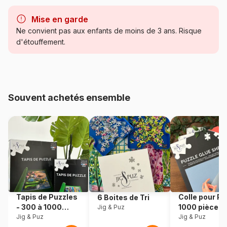
Marque
Pieces & Peace
Mise en garde
Catégorie
Puzzles - Magasins et Centre
Ne convient pas aux enfants de moins de 3 ans. Risque
Ville
d'étouffement.
Age
Puzzle pour Adultes (500 à
48.000 pièces)
Souvent achetés ensemble
Provenance
Fabriqué en France
Référence
Pieces-Peace-F-00323
EAN
3667232003239
Nombre de pièces
1000 pièces
Tapis de Puzzles
Colle pour Pu
6 Boites de Tri
Dimensions
69 x 48 cm
- 300 à 1000
1000 pièces
Jig & Puz
pièces
Jig & Puz
Jig & Puz
Matière primaire
Carton