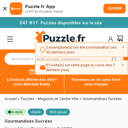
Puzzle.fr App
OUVRIR
Le N°1 du Puzzle en France
2
4
7
8
1
7
Puzzles disponibles sur le site
×
2 exemplaire(s) ont été commandé(s) ces
30 derniers jours.
×
61 visite(s) sur cette page au cours des 7
derniers jours.
Livraison offerte dès 45€*
Paiement en 4x sans frais
avec Mondial Relay
avec Paypal
Accueil
>
Puzzles - Magasins et Centre Ville
>
Gourmandises Sucrées
En stock
Adulte
1000 pièces
Gourmandises Sucrées