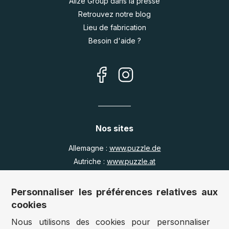
Alize Group dans la presse
Retrouvez notre blog
Lieu de fabrication
Besoin d'aide ?
Nos sites
Allemagne :
www.puzzle.de
Autriche :
www.puzzle.at
Belgique :
www.puzzle.be
Royaume Uni :
www.jigsawpuzzle.co.uk
Personnaliser les préférences relatives aux
cookies
Nous utilisons des cookies pour personnaliser
Accès revendeurs / détaillants