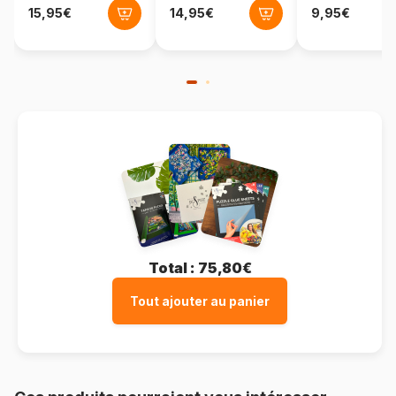
Format boîte
Boîte en carton
Total :
75,80€
Tout ajouter au panier