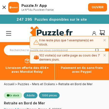
Puzzle.fr App
OUVRIR
Le N°1 du Puzzle en France
2
4
7
2
9
5
Puzzles disponibles sur le site
×
Il ne reste plus que 1 exemplaire(s) en
stock.
×
102 visite(s) sur cette page au cours des 7
derniers jours.
Livraison offerte dès 45€*
Paiement en 4x sans frais
×
3 exemplaire(s) ont été commandé(s) ces
avec Mondial Relay
avec Paypal
30 derniers jours.
Accueil
>
Puzzles - Mers et Océans
>
Retraite en Bord de Mer
En stock
Adulte
1000 pièces
Retraite en Bord de Mer