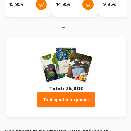
Format boîte
Boîte en carton
Total :
75,80€
Tout ajouter au panier