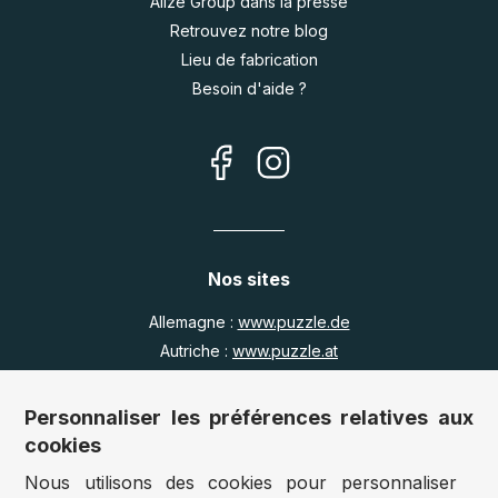
Alize Group dans la presse
Retrouvez notre blog
Lieu de fabrication
Besoin d'aide ?
Nos sites
Allemagne :
www.puzzle.de
Autriche :
www.puzzle.at
Belgique :
www.puzzle.be
Royaume Uni :
www.jigsawpuzzle.co.uk
Personnaliser les préférences relatives aux
cookies
Nous utilisons des cookies pour personnaliser
Accès revendeurs / détaillants