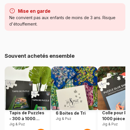
Marque
Pieces & Peace
Mise en garde
Catégorie
Puzzles - Mers et Océans
Ne convient pas aux enfants de moins de 3 ans. Risque
d'étouffement.
Age
Puzzle pour Adultes (500 à
48.000 pièces)
Provenance
Fabriqué en France
Souvent achetés ensemble
Référence
Pieces-Peace-F-00286
EAN
3667232002867
Nombre de pièces
1000 pièces
Dimensions
69 x 48 cm
Tapis de Puzzles
Colle pour Pu
6 Boites de Tri
- 300 à 1000
1000 pièces
Jig & Puz
Matière primaire
Carton
pièces
Jig & Puz
Jig & Puz