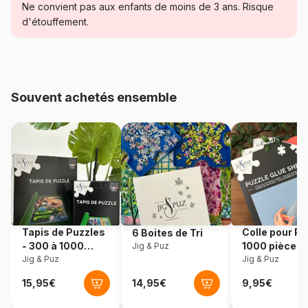
Catégorie
Puzzles - Art
Ne convient pas aux enfants de moins de 3 ans. Risque
d'étouffement.
Age
Puzzle pour Adultes (500 à
48.000 pièces)
Provenance
Fabriqué en France
Souvent achetés ensemble
Référence
Art-by-Bluebird-F-60298
EAN
3663384602986
Nombre de pièces
1000 pièces
Dimensions
98 x 34 cm
Tapis de Puzzles
Colle pour Pu
6 Boites de Tri
- 300 à 1000
1000 pièces
Jig & Puz
pièces
Jig & Puz
Jig & Puz