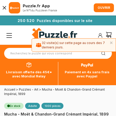
Puzzle.fr App
OUVRIR
Le N°1 du Puzzle en France
2
5
0
5
2
0
Puzzles disponibles sur le site
×
32 visite(s) sur cette page au cours des 7
derniers jours.
Livraison offerte dès 45€*
Paiement en 4x sans frais
avec Mondial Relay
avec Paypal
Accueil
>
Puzzles - Art
>
Mucha - Moët & Chandon-Grand Crémant
Impérial, 1899
En stock
Adulte
1000 pièces
Mucha - Moët & Chandon-Grand Crémant Impérial, 1899