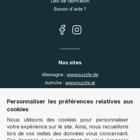
Lieu de fabrication
Besoin d'aide ?
Nos sites
Allemagne :
www.puzzle.de
Autriche :
www.puzzle.at
Belgique :
www.puzzle.be
Royaume Uni :
www.jigsawpuzzle.co.uk
Personnaliser les préférences relatives aux
cookies
Nous utilisons des cookies pour personnaliser
Accès revendeurs / détaillants
votre expérience sur le site. Ainsi, nous recueillons
lors de vos visites des données vous concernant.
Vous avez un magasin ?
Vous souhaitez accéder à nos prix revendeurs ?