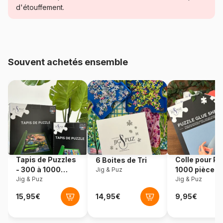
Catégorie
Puzzles - Montagnes
d'étouffement.
Age
Puzzle pour Adultes (500 à
48.000 pièces)
Souvent achetés ensemble
Provenance
Pologne
Référence
Castorland-52363
EAN
5904438052363
Nombre de pièces
500 pièces
Tapis de Puzzles
Colle pour Pu
6 Boites de Tri
Dimensions
47 x 33 cm
- 300 à 1000
1000 pièces
Jig & Puz
pièces
Jig & Puz
Jig & Puz