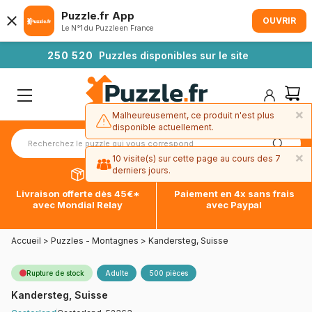
Puzzle.fr App
OUVRIR
Le N°1 du Puzzle en France
2
5
0
5
2
0
Puzzles disponibles sur le site
×
Malheureusement, ce produit n'est plus
disponible actuellement.
×
10 visite(s) sur cette page au cours des 7
derniers jours.
Livraison offerte dès 45€*
Paiement en 4x sans frais
avec Mondial Relay
avec Paypal
Accueil
>
Puzzles - Montagnes
>
Kandersteg, Suisse
Rupture de stock
Adulte
500 pièces
Kandersteg, Suisse