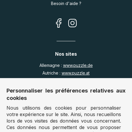
Besoin d'aide ?
Nos sites
Allemagne :
www.puzzle.de
Autriche :
www.puzzle.at
Belgique :
www.puzzle.be
Royaume Uni :
www.jigsawpuzzle.co.uk
Personnaliser les préférences relatives aux
cookies
Nous utilisons des cookies pour personnaliser
Accès revendeurs / détaillants
votre expérience sur le site. Ainsi, nous recueillons
lors de vos visites des données vous concernant.
Vous avez un magasin ?
Ces données nous permettent de vous proposer
Vous souhaitez accéder à nos prix revendeurs ?