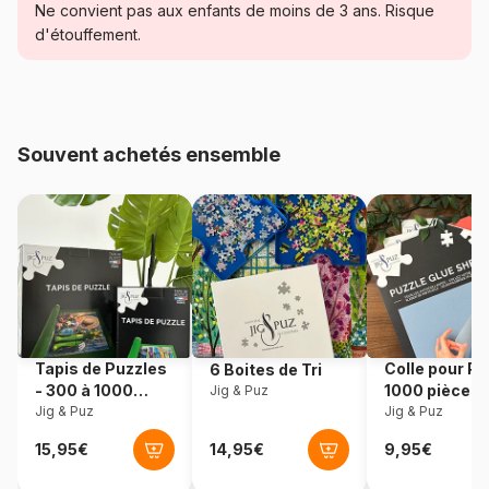
Ne convient pas aux enfants de moins de 3 ans. Risque
Catégorie
Puzzles - Châteaux et Palaces
d'étouffement.
Age
Puzzle pour Adultes (500 à
48.000 pièces)
Souvent achetés ensemble
Provenance
Pologne
Référence
Castorland-103027
EAN
5904438103027
Nombre de pièces
1000 pièces
Tapis de Puzzles
Colle pour Pu
6 Boites de Tri
Dimensions
68 x 47 cm
- 300 à 1000
1000 pièces
Jig & Puz
pièces
Jig & Puz
Jig & Puz