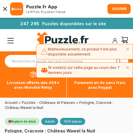
Puzzle.fr App
OUVRIR
Le N°1 du Puzzle en France
2
4
7
2
9
5
Puzzles disponibles sur le site
×
Malheureusement, ce produit n'est plus
disponible actuellement.
×
16 visite(s) sur cette page au cours des 7
derniers jours.
Livraison offerte dès 45€*
Paiement en 4x sans frais
avec Mondial Relay
avec Paypal
Accueil
>
Puzzles - Châteaux et Palaces
>
Pologne, Cracovie :
Château Wawel la Nuit
Rupture de stock
Adulte
1000 pièces
Pologne, Cracovie : Château Wawel la Nuit