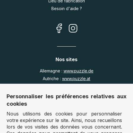
Lieu de fabrication
Besoin d'aide ?
Nos sites
Allemagne :
www.puzzle.de
Autriche :
www.puzzle.at
Belgique :
www.puzzle.be
Royaume Uni :
www.jigsawpuzzle.co.uk
Personnaliser les préférences relatives aux
cookies
Nous utilisons des cookies pour personnaliser
Accès revendeurs / détaillants
votre expérience sur le site. Ainsi, nous recueillons
lors de vos visites des données vous concernant.
Vous avez un magasin ?
Vous souhaitez accéder à nos prix revendeurs ?