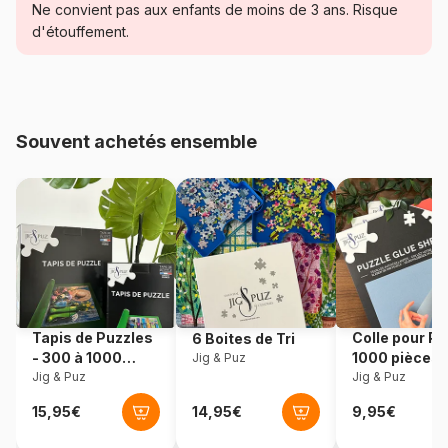
Ne convient pas aux enfants de moins de 3 ans. Risque
Catégorie
Puzzles - Châteaux et Palaces
d'étouffement.
Age
Puzzle pour Adultes (500 à
48.000 pièces)
Souvent achetés ensemble
Provenance
Pologne
Référence
Castorland-400027
EAN
5904438400027
Nombre de pièces
4000 pièces
Tapis de Puzzles
Colle pour Pu
6 Boites de Tri
Dimensions
138 x 68 cm
- 300 à 1000
1000 pièces
Jig & Puz
pièces
Jig & Puz
Jig & Puz
Matière primaire
Carton