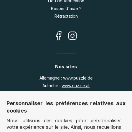
Lieu de fabrication
Besoin d'aide ?
Rétractation
Nos sites
Allemagne :
www.puzzle.de
Autriche :
www.puzzle.at
Belgique :
www.puzzle.be
Royaume Uni :
www.jigsawpuzzle.co.uk
Personnaliser les préférences relatives aux
cookies
Nous utilisons des cookies pour personnaliser
Accès revendeurs / détaillants
votre expérience sur le site. Ainsi, nous recueillons