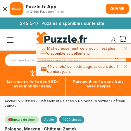
Puzzle.fr App
OUVRIR
Le N°1 du Puzzle en France
2
4
5
5
4
7
Puzzles disponibles sur le site
×
Malheureusement, ce produit n'est plus
disponible actuellement.
×
49 visite(s) sur cette page au cours des 7
derniers jours.
Livraison offerte dès 45€*
Paiement en 4x sans frais
avec Mondial Relay
avec Paypal
Accueil
>
Puzzles - Châteaux et Palaces
>
Pologne, Moszna : Château
Zamek
Rupture de stock
Adulte
4000 pièces
Pologne, Moszna : Château Zamek