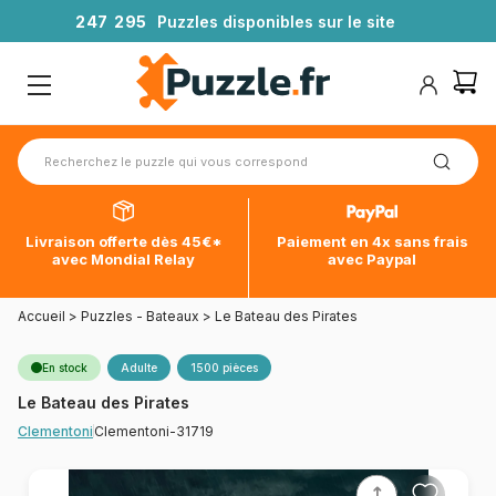
2
4
7
2
9
5
Puzzles disponibles sur le site
Livraison offerte dès 45€*
Paiement en 4x sans frais
avec Mondial Relay
avec Paypal
Accueil
>
Puzzles - Bateaux
>
Le Bateau des Pirates
En stock
Adulte
1500 pièces
Le Bateau des Pirates
Clementoni-31719
Clementoni