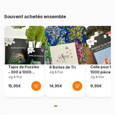
Age
Puzzle pour Adultes (500 à
48.000 pièces)
Souvent achetés ensemble
Provenance
Italie
Référence
Clementoni-31719
EAN
8005125317196
Nombre de pièces
1500 pièces
Tapis de Puzzles
Colle pour Pu
6 Boites de Tri
Dimensions
84 x 59 cm
- 300 à 1000
1000 pièces
Jig & Puz
pièces
Jig & Puz
Jig & Puz