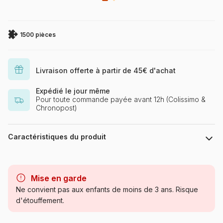
1500 pièces
Livraison offerte à partir de 45€ d'achat
Expédié le jour même
Pour toute commande payée avant 12h (Colissimo &
Chronopost)
Caractéristiques du produit
Marque
Clementoni, le Puzzle
européen Made in Italie
Mise en garde
Ne convient pas aux enfants de moins de 3 ans. Risque
Catégorie
Puzzles - Bateaux
d'étouffement.