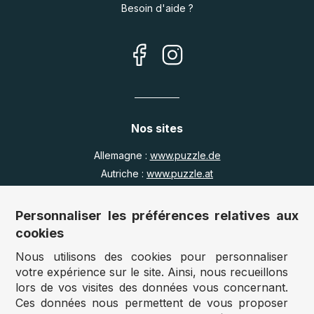
Besoin d'aide ?
Nos sites
Allemagne :
www.puzzle.de
Autriche :
www.puzzle.at
Belgique :
www.puzzle.be
Royaume Uni :
www.jigsawpuzzle.co.uk
Personnaliser les préférences relatives aux
cookies
Nous utilisons des cookies pour personnaliser
Accès revendeurs / détaillants
votre expérience sur le site. Ainsi, nous recueillons
lors de vos visites des données vous concernant.
Vous avez un magasin ?
Ces données nous permettent de vous proposer
Vous souhaitez accéder à nos prix revendeurs ?