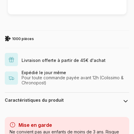
1000 pièces
Livraison offerte à partir de 45€ d'achat
Expédié le jour même
Pour toute commande payée avant 12h (Colissimo &
Chronopost)
Caractéristiques du produit
Marque
Cobble Hill
Mise en garde
Catégorie
Puzzles - Déco et Objets
Ne convient pas aux enfants de moins de 3 ans. Risque