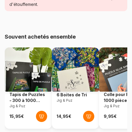
d'étouffement.
Age
Puzzle pour Adultes (500 à
48.000 pièces)
Provenance
États-Unis
Souvent achetés ensemble
Référence
Cobble-Hill-40124
EAN
625012401241
Nombre de pièces
1000 pièces
Dimensions
68 x 49 cm
Tapis de Puzzles
Colle pour Pu
6 Boites de Tri
- 300 à 1000
1000 pièces
Jig & Puz
pièces
Jig & Puz
Jig & Puz