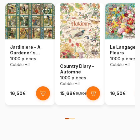
Jardiniere - A
Le Langage 
Gardener's
Fleurs
Calendar
1000 pièces
1000 pièces
Cobble Hill
Cobble Hill
Country Diary -
Automne
1000 pièces
Cobble Hill
16,50€
15,68€
16,50€
16,50€