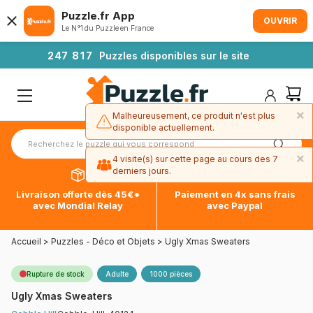
Puzzle.fr App
OUVRIR
Le N°1 du Puzzle en France
2
4
7
8
1
7
Puzzles disponibles sur le site
×
Malheureusement, ce produit n'est plus
disponible actuellement.
×
4 visite(s) sur cette page au cours des 7
derniers jours.
Livraison offerte dès 45€*
Paiement en 4x sans frais
avec Mondial Relay
avec Paypal
Accueil
>
Puzzles - Déco et Objets
>
Ugly Xmas Sweaters
Rupture de stock
Adulte
1000 pièces
Ugly Xmas Sweaters