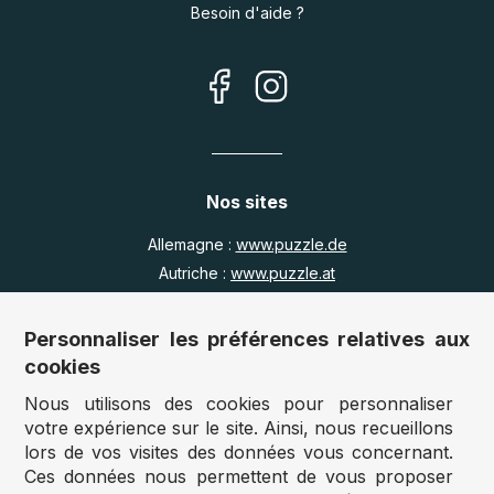
Besoin d'aide ?
Nos sites
Allemagne :
www.puzzle.de
Autriche :
www.puzzle.at
Belgique :
www.puzzle.be
Royaume Uni :
www.jigsawpuzzle.co.uk
Personnaliser les préférences relatives aux
cookies
Nous utilisons des cookies pour personnaliser
Accès revendeurs / détaillants
votre expérience sur le site. Ainsi, nous recueillons
lors de vos visites des données vous concernant.
Vous avez un magasin ?
Ces données nous permettent de vous proposer
Vous souhaitez accéder à nos prix revendeurs ?