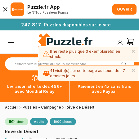
Puzzle.fr App
OUVRIR
Le N°1 du Puzzle en France
2
4
7
8
1
7
Puzzles disponibles sur le site
×
Il ne reste plus que 3 exemplaire(s) en
stock.
×
41 visite(s) sur cette page au cours des 7
derniers jours.
Livraison offerte dès 45€*
Paiement en 4x sans frais
avec Mondial Relay
avec Paypal
Accueil
>
Puzzles - Campagne
>
Rêve de Désert
En stock
Adulte
1000 pièces
Rêve de Désert