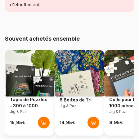
d'étouffement.
Age
Puzzle pour Adultes (500 à
48.000 pièces)
Provenance
Pologne
Souvent achetés ensemble
Référence
Eurographics-6000-0690
EAN
628136606905
Nombre de pièces
1000 pièces
Dimensions
67 x 49 cm
Tapis de Puzzles
Colle pour Pu
6 Boites de Tri
- 300 à 1000
1000 pièces
Jig & Puz
pièces
Jig & Puz
Jig & Puz