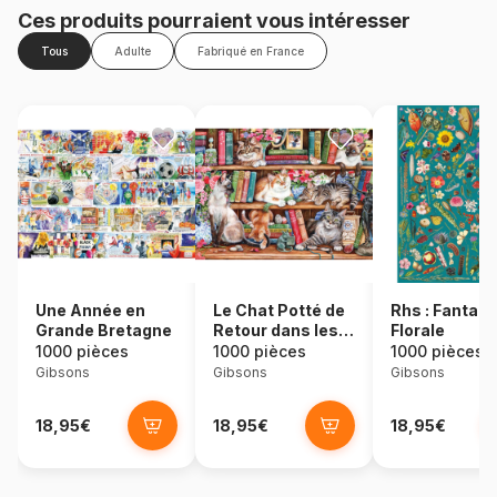
Ces produits pourraient vous intéresser
Tous
Adulte
Fabriqué en France
Une Année en
Le Chat Potté de
Rhs : Fantais
Grande Bretagne
Retour dans les
Florale
Livres
1000 pièces
1000 pièces
1000 pièces
Gibsons
Gibsons
Gibsons
18,95€
18,95€
18,95€