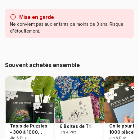
Marque
Gibsons, le charme des
puzzles anciens
Mise en garde
Ne convient pas aux enfants de moins de 3 ans. Risque
Catégorie
Puzzles - Oiseaux
d'étouffement.
Age
Puzzle pour Adultes (500 à
48.000 pièces)
Souvent achetés ensemble
Provenance
Royaume-Uni
Référence
Gibsons-G6362
EAN
5012269163629
Nombre de pièces
1000 pièces
Tapis de Puzzles
Colle pour Pu
6 Boites de Tri
Dimensions
68 x 49 cm
- 300 à 1000
1000 pièces
Jig & Puz
pièces
Jig & Puz
Jig & Puz