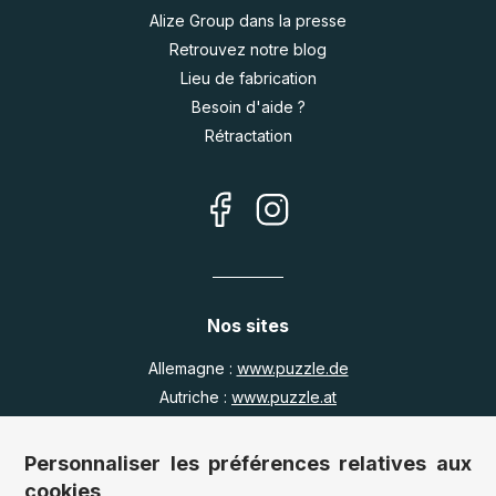
Alize Group dans la presse
Retrouvez notre blog
Lieu de fabrication
Besoin d'aide ?
Rétractation
Nos sites
Allemagne :
www.puzzle.de
Autriche :
www.puzzle.at
Belgique :
www.puzzle.be
Royaume Uni :
www.jigsawpuzzle.co.uk
Personnaliser les préférences relatives aux
cookies