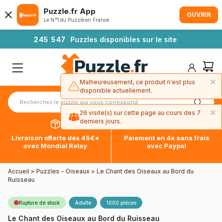
Puzzle.fr App
OUVRIR
Le N°1 du Puzzle en France
2
4
5
5
4
7
Puzzles disponibles sur le site
×
Malheureusement, ce produit n'est plus
disponible actuellement.
×
26 visite(s) sur cette page au cours des 7
derniers jours.
Livraison offerte dès 45€*
Paiement en 4x sans frais
avec Mondial Relay
avec Paypal
Accueil
>
Puzzles - Oiseaux
>
Le Chant des Oiseaux au Bord du
Ruisseau
Rupture de stock
Adulte
1000 pièces
Le Chant des Oiseaux au Bord du Ruisseau