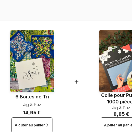
Référence
EAN
Nombre de pièces
Dimensions
Matière primaire
Colle pour Pu
6 Boites de Tri
1000 pièc
Jig & Puz
Jig & Puz
14,95 €
9,95 €
Ajouter au panier
Ajouter au pani