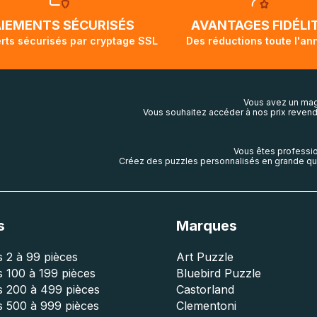
ivi de votre commande ne soit pas modifié. Ce dernier repr
lis aura touché terre.
AIEMENTS SÉCURISÉS
AVANTAGES FIDÉLI
rts sécurisés par cryptage SSL
Des réductions toute l'an
Vous avez un mag
Vous souhaitez accéder à nos prix revend
Vous êtes professio
Créez des puzzles personnalisés en grande qua
s
Marques
 2 à 99 pièces
Art Puzzle
 100 à 199 pièces
Bluebird Puzzle
s 200 à 499 pièces
Castorland
s 500 à 999 pièces
Clementoni