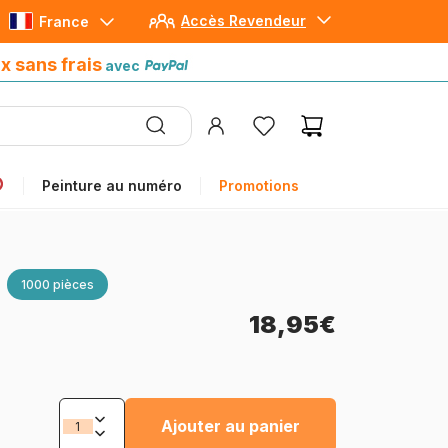
Accès Revendeur
France
Paiement en 4x sans frais
avec Paypal
x sans frais
avec
Peinture au numéro
Promotions
1000 pièces
18,95€
Ajouter au panier