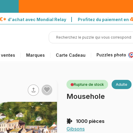
5€*
4
d'achat avec Mondial Relay | Profitez du paiement en
Puzzles photo
 ventes
Marques
Carte Cadeau
Rupture de stock
Adulte
Mousehole
1000 pièces
Gibsons