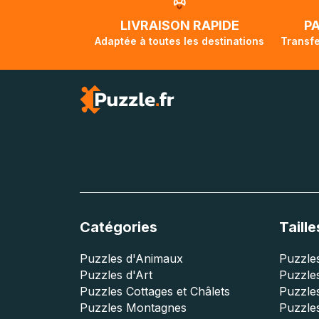
traversée, le su
lorsque votre co
LIVRAISON RAPIDE
P
Adaptée à toutes les destinations
Transfe
Catégories
Taille
Puzzles d'Animaux
Puzzles
Puzzles d'Art
Puzzles
Puzzles Cottages et Châlets
Puzzle
Puzzles Montagnes
Puzzle