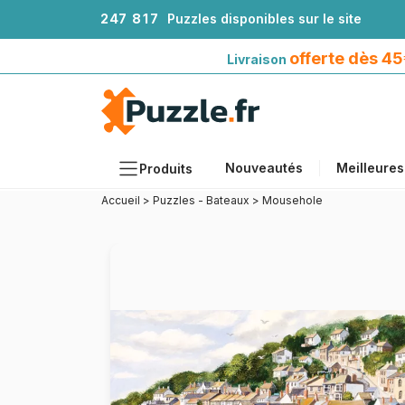
2
4
7
8
1
7
Puzzles disponibles sur le site
Livraison offerte dès 45€*
avec Mondial Relay
offerte dès 4
Livraison
Nouveautés
Meilleures
Produits
Accueil
>
Puzzles - Bateaux
>
Mousehole
Thèmes
Tailles
Formats
Âges
Artistes
Accessoires
Puzzles en bois