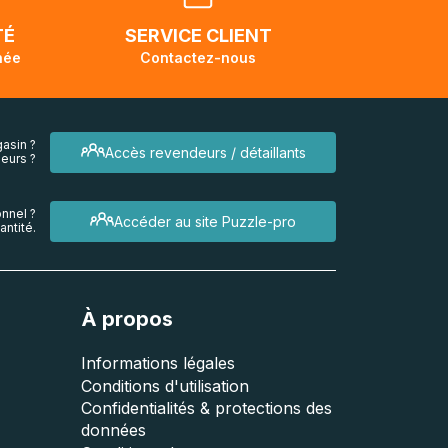
endra
TÉ
SERVICE CLIENT
née
Contactez-nous
asin ?
Accès revendeurs / détaillants
eurs ?
nnel ?
Accéder au site Puzzle-pro
ntité.
À propos
Informations légales
Conditions d'utilisation
Confidentialités & protections des
données