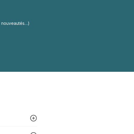
s, nouveautés…)
 peut