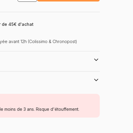
ir de 45€ d'achat
ée avant 12h (Colissimo & Chronopost)
Gibsons, le charme des puzzles anciens
Puzzles - Bateaux
e moins de 3 ans. Risque d'étouffement.
Puzzle pour Adultes (500 à 48.000
pièces)
Royaume-Uni