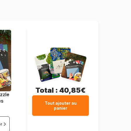
Gibsons-G6127
5012269161274
1000 pièces
68 x 49 cm
Carton
Total :
40,85€
zzle
es
Tout ajouter au
panier
er