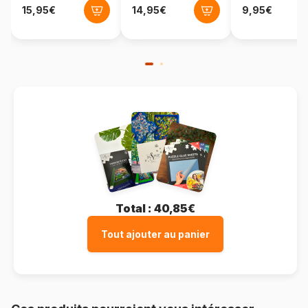
Format boîte
Boîte en carton
Total :
40,85€
Tout ajouter au panier