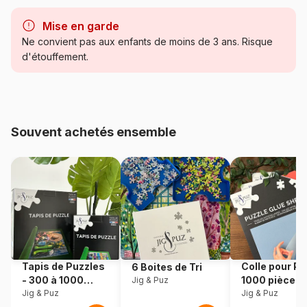
Marque
Grafika
Mise en garde
Catégorie
Puzzles - Planètes, Soleil,
Ne convient pas aux enfants de moins de 3 ans. Risque
Lune
d'étouffement.
Age
Puzzle pour Adultes (500 à
48.000 pièces)
Souvent achetés ensemble
Provenance
Turquie
Référence
Grafika-T-00186
EAN
3663384501869
Nombre de pièces
1500 pièces
Tapis de Puzzles
Colle pour Pu
6 Boites de Tri
Dimensions
85 x 60 cm
- 300 à 1000
1000 pièces
Jig & Puz
pièces
Jig & Puz
Jig & Puz
Matière primaire
Carton