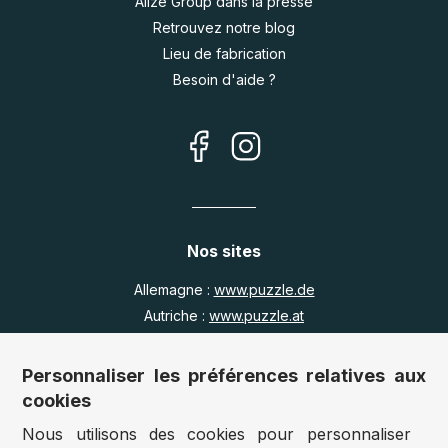
Alize Group dans la presse
Retrouvez notre blog
Lieu de fabrication
Besoin d'aide ?
Nos sites
Allemagne :
www.puzzle.de
Autriche :
www.puzzle.at
Belgique :
www.puzzle.be
Royaume Uni :
www.jigsawpuzzle.co.uk
Personnaliser les préférences relatives aux
cookies
Nous utilisons des cookies pour personnaliser
Accès revendeurs / détaillants