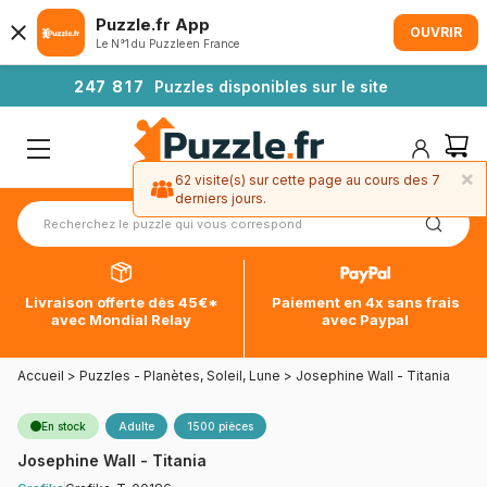
Puzzle.fr App
OUVRIR
Le N°1 du Puzzle en France
2
4
7
8
1
7
Puzzles disponibles sur le site
×
62 visite(s) sur cette page au cours des 7
derniers jours.
Livraison offerte dès 45€*
Paiement en 4x sans frais
avec Mondial Relay
avec Paypal
Accueil
>
Puzzles - Planètes, Soleil, Lune
>
Josephine Wall - Titania
En stock
Adulte
1500 pièces
Josephine Wall - Titania