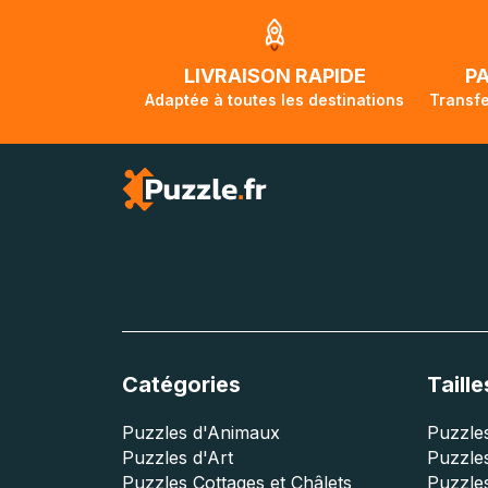
jusqu'à 2 mois e
traversée, le su
lorsque votre co
LIVRAISON RAPIDE
P
Adaptée à toutes les destinations
Transfe
Catégories
Taille
Puzzles d'Animaux
Puzzles
Puzzles d'Art
Puzzles
Puzzles Cottages et Châlets
Puzzle