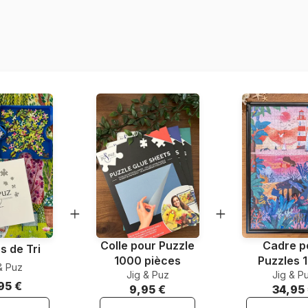
Provenance
Référence
EAN
Nombre de pièces
Dimensions
Matière primaire
Format boîte
Colle pour Puzzle
Cadre p
s de Tri
1000 pièces
Puzzles 
& Puz
Jig & Puz
Jig & P
pièce
95 €
9,95 €
34,95