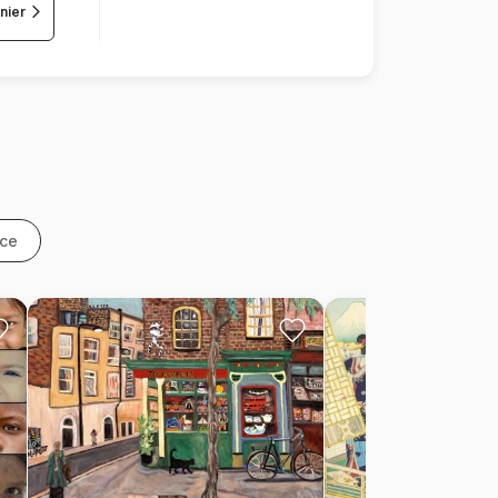
nier
nce