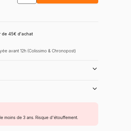
ir de 45€ d'achat
ée avant 12h (Colissimo & Chronopost)
mel.com
Grafika
Puzzles - Eléphants
e moins de 3 ans. Risque d'étouffement.
Puzzle pour Adultes (500 à 48.000
pièces)