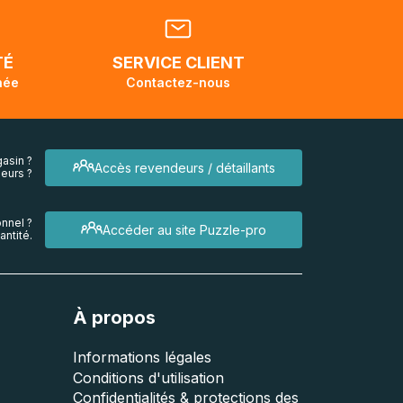
dant la
endra
TÉ
SERVICE CLIENT
née
Contactez-nous
asin ?
Accès revendeurs / détaillants
eurs ?
nnel ?
Accéder au site Puzzle-pro
ntité.
À propos
Informations légales
Conditions d'utilisation
Confidentialités & protections des