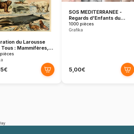
SOS MEDITERRANEE -
Regards d'Enfants du
Monde
1000 pièces
Grafika
stration du Larousse
 Tous : Mammifères,
 Siècle
 pièces
ka
95€
5,00€
lay