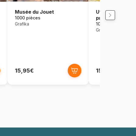
Musée du Jouet
Utagawa Kunichi
prince Genji en 
1000 pièces
une Demeure Do
Grafika
1000 pièces
le Mont Fuji
Grafika
15,95€
15,95€