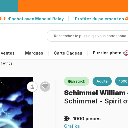
5€*
4
d'achat avec Mondial Relay | Profitez du paiement en
Puzzles photo
 ventes
Marques
Carte Cadeau
f Africa
En stock
Adulte
1000
Schimmel William
Schimmel - Spirit o
1000 pièces
Grafika