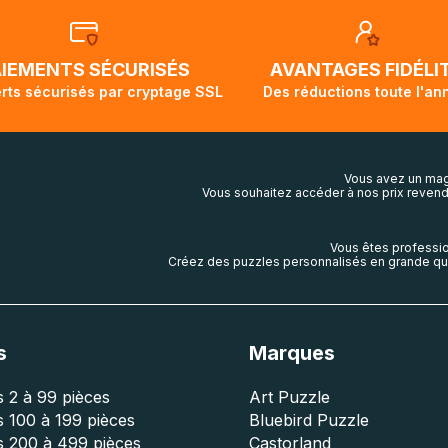
t demi pour arriver à destination. Il est donc normal que pen
ivi de votre commande ne soit pas modifié. Ce dernier repr
lis aura touché terre.
AIEMENTS SÉCURISÉS
AVANTAGES FIDÉLI
rts sécurisés par cryptage SSL
Des réductions toute l'an
Vous avez un mag
Vous souhaitez accéder à nos prix revend
Vous êtes professio
Créez des puzzles personnalisés en grande qua
s
Marques
 2 à 99 pièces
Art Puzzle
 100 à 199 pièces
Bluebird Puzzle
s 200 à 499 pièces
Castorland