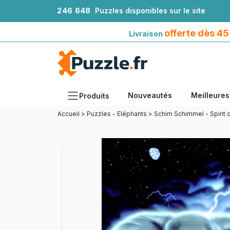
2
4
6
6
4
8
Puzzles disponibles sur le site
Livraison offerte dès 45€*
avec Mondial Relay
offerte dès 4
Livraison
Nouveautés
Meilleures
Produits
Accueil
>
Puzzles - Eléphants
>
Schim Schimmel - Spirit o
Thèmes
Tailles
Formats
Âges
Artistes
Accessoires
Puzzles en bois