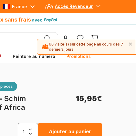
Accès Revendeur
France
Paiement en 4x sans frais
avec Paypal
x sans frais
avec
×
66 visite(s) sur cette page au cours des 7
derniers jours.
Peinture au numéro
Promotions
 pièces
-
Schim
15,95€
f Africa
Ajouter au panier