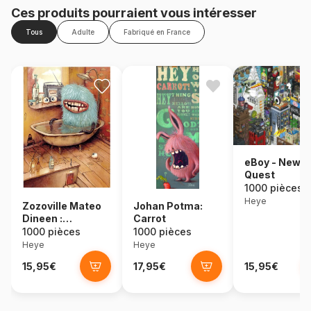
Ces produits pourraient vous intéresser
Tous
Adulte
Fabriqué en France
eBoy - New Y
Quest
1000 pièces
Heye
Zozoville Mateo
Johan Potma:
Dineen :
Carrot
Baignoire
1000 pièces
1000 pièces
Heye
Heye
15,95€
17,95€
15,95€