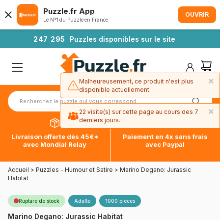
Puzzle.fr App
OUVRIR
Le N°1 du Puzzle en France
2
4
7
2
9
5
Puzzles disponibles sur le site
×
Malheureusement, ce produit n'est plus
disponible actuellement.
×
22 visite(s) sur cette page au cours des 7
derniers jours.
Livraison offerte dès 45€*
Paiement en 4x sans frais
avec Mondial Relay
avec Paypal
Accueil
>
Puzzles - Humour et Satire
>
Marino Degano: Jurassic
Habitat
Rupture de stock
Adulte
1000 pièces
Marino Degano: Jurassic Habitat