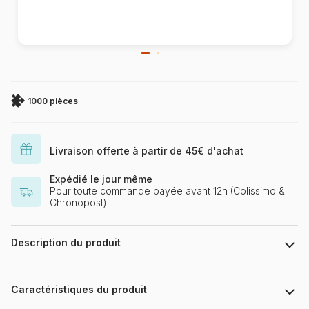
1000 pièces
Livraison offerte à partir de 45€ d'achat
Expédié le jour même
Pour toute commande payée avant 12h (Colissimo &
Chronopost)
Description du produit
Marino Degano
Puzzle 1000 pièces. Jurassic Habitat de la marque HEYE, de la
Caractéristiques du produit
série Funky Zoo et de l'artiste Marino Degano - Dimensions du