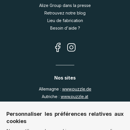
Alize Group dans la presse
Retrouvez notre blog
Lieu de fabrication
Besoin d'aide ?
Nos sites
Allemagne :
www.puzzle.de
Autriche :
www.puzzle.at
Belgique :
www.puzzle.be
Royaume Uni :
www.jigsawpuzzle.co.uk
Personnaliser les préférences relatives aux
cookies