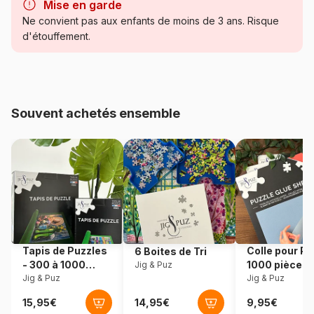
Mise en garde
Catégorie
Puzzles - Villes et Villages
Ne convient pas aux enfants de moins de 3 ans. Risque
d'étouffement.
Age
à partir de 6 ans (50 à 100
pièces)
Provenance
Norvège
Souvent achetés ensemble
Référence
Larsen-KH17-SL
EAN
7023850225174
Nombre de pièces
65 pièces
Dimensions
37 x 29 cm
Tapis de Puzzles
Colle pour Pu
6 Boites de Tri
- 300 à 1000
1000 pièces
Jig & Puz
pièces
Jig & Puz
Jig & Puz