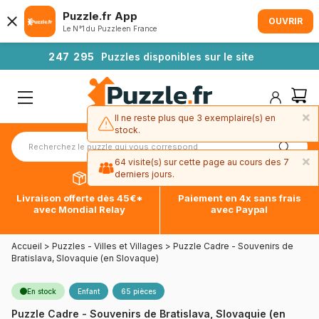
Puzzle.fr App
OUVRIR
Le N°1 du Puzzle en France
2
4
7
2
9
5
Puzzles disponibles sur le site
×
Il ne reste plus que 3 exemplaire(s) en
stock.
×
64 visite(s) sur cette page au cours des 7
derniers jours.
Livraison offerte dès 45€*
Paiement en 4x sans frais
avec Mondial Relay
avec Paypal
Accueil
>
Puzzles - Villes et Villages
>
Puzzle Cadre - Souvenirs de
Bratislava, Slovaquie (en Slovaque)
En stock
Enfant
65 pièces
Puzzle Cadre - Souvenirs de Bratislava, Slovaquie (en