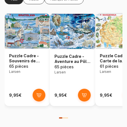
Puzzle Cadre -
Puzzle Cadre
Puzzle Cadre -
Souvenirs de
Carte de la
Aventure au Pôle
Bratislava,
Macédoine
65 pièces
61 pièces
Nord (en
65 pièces
Slovaquie (en
Français)
Larsen
Larsen
Larsen
Anglais)
9,95€
9,95€
9,95€