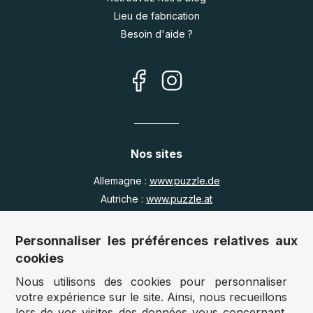
Lieu de fabrication
Besoin d'aide ?
Nos sites
Allemagne :
www.puzzle.de
Autriche :
www.puzzle.at
Belgique :
www.puzzle.be
Royaume Uni :
www.jigsawpuzzle.co.uk
Personnaliser les préférences relatives aux
cookies
Nous utilisons des cookies pour personnaliser
Accès revendeurs / détaillants
votre expérience sur le site. Ainsi, nous recueillons
lors de vos visites des données vous concernant.