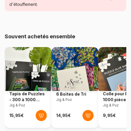
Catégorie
Puzzles - Humour et Satire
d'étouffement.
Age
à partir de 5 ans (31 à 49
pièces)
Souvent achetés ensemble
Provenance
Allemagne
Référence
Ravensburger-09336
EAN
4005556093366
Nombre de pièces
49 pièces
Tapis de Puzzles
Colle pour Pu
6 Boites de Tri
Dimensions
18 x 18 cm
- 300 à 1000
1000 pièces
Jig & Puz
pièces
Jig & Puz
Jig & Puz
Matière primaire
Carton