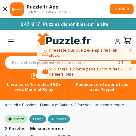
Puzzle.fr App
OUVRIR
Le N°1 du Puzzle en France
2
4
7
8
1
7
Puzzles disponibles sur le site
×
Il ne reste plus que 2 exemplaire(s) en
stock.
×
53 visite(s) sur cette page au cours des 7
derniers jours.
Livraison offerte dès 45€*
Paiement en 4x sans frais
avec Mondial Relay
avec Paypal
Accueil
>
Puzzles - Humour et Satire
>
3 Puzzles - Mission secrète
En stock
Enfant
49 pièces
3 Puzzles - Mission secrète