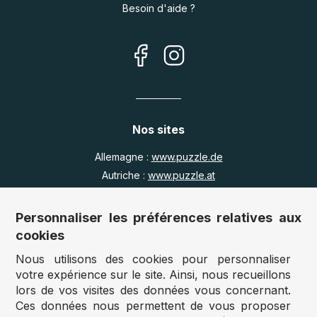
Besoin d'aide ?
Nos sites
Allemagne :
www.puzzle.de
Autriche :
www.puzzle.at
Belgique :
www.puzzle.be
Royaume Uni :
www.jigsawpuzzle.co.uk
Personnaliser les préférences relatives aux
cookies
Nous utilisons des cookies pour personnaliser
Accès revendeurs / détaillants
votre expérience sur le site. Ainsi, nous recueillons
lors de vos visites des données vous concernant.
Vous avez un magasin ?
Ces données nous permettent de vous proposer
Vous souhaitez accéder à nos prix revendeurs ?