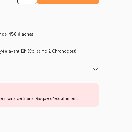
ir de 45€ d'achat
ée avant 12h (Colissimo & Chronopost)
Ravensburger, le leader européen du
puzzle
Puzzles - Déco et Objets
e moins de 3 ans. Risque d'étouffement.
Puzzle pour Adultes (500 à 48.000
pièces)
Allemagne