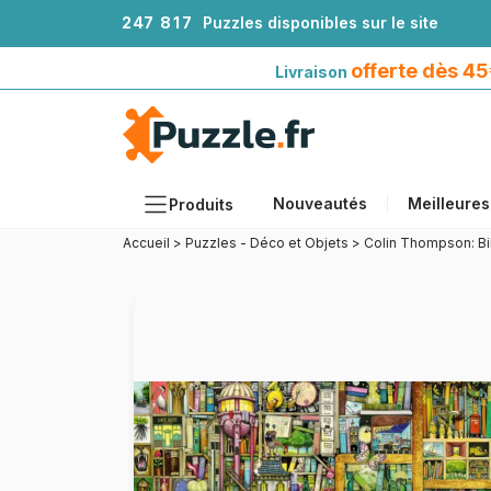
2
4
7
8
1
7
Puzzles disponibles sur le site
Livraison offerte dès 45€*
avec Mondial Relay
offerte dès 4
Livraison
Nouveautés
Meilleures
Produits
Accueil
>
Puzzles - Déco et Objets
>
Colin Thompson: B
Thèmes
Tailles
Formats
Âges
Artistes
Accessoires
Puzzles en bois