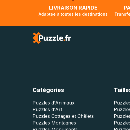
lorsque votre co
LIVRAISON RAPIDE
P
Adaptée à toutes les destinations
Transfe
Catégories
Taille
Puzzles d'Animaux
Puzzles
Puzzles d'Art
Puzzles
Puzzles Cottages et Châlets
Puzzle
Puzzles Montagnes
Puzzle
Puzzles Monuments
Puzzles