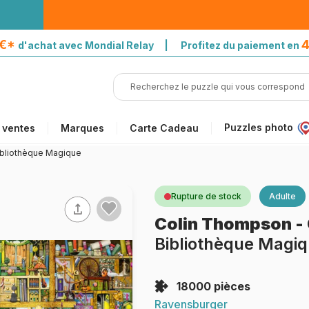
5€*
4
d'achat avec Mondial Relay | Profitez du paiement en
Puzzles photo
 ventes
Marques
Carte Cadeau
ibliothèque Magique
Rupture de stock
Adulte
Colin Thompson
-
Bibliothèque Magi
18000 pièces
Ravensburger