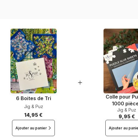
Référence
EAN
Nombre de pièces
Dimensions
Colle pour Pu
6 Boites de Tri
1000 pièc
Jig & Puz
Jig & Puz
14,95 €
9,95 €
Ajouter au panier
Ajouter au pani