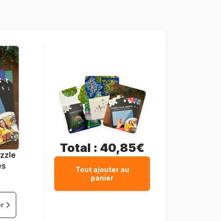
Ravensburger-17825
4005556178254
18000 pièces
276 x 192 cm
Total :
40,85€
zzle
es
Tout ajouter au
panier
er