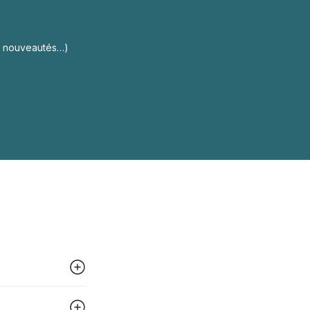
s, nouveautés…)
 peut