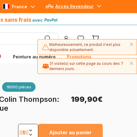
Accès Revendeur
France
Paiement en 4x sans frais
avec Paypal
x sans frais
avec
×
Malheureusement, ce produit n'est plus
disponible actuellement.
Peinture au numéro
Promotions
×
31 visite(s) sur cette page au cours des 7
derniers jours.
18000 pièces
Colin Thompson:
199,90€
que
Ajouter au panier