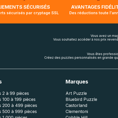
lis aura touché terre.
AIEMENTS SÉCURISÉS
AVANTAGES FIDÉLI
rts sécurisés par cryptage SSL
Des réductions toute l'an
Vous avez un mag
Vous souhaitez accéder à nos prix revend
Vous êtes professio
Créez des puzzles personnalisés en grande qua
s
Marques
 2 à 99 pièces
Art Puzzle
 100 à 199 pièces
Bluebird Puzzle
s 200 à 499 pièces
Castorland
s 500 à 999 pièces
Clementoni
 1 000 pièces
Cobble Hill