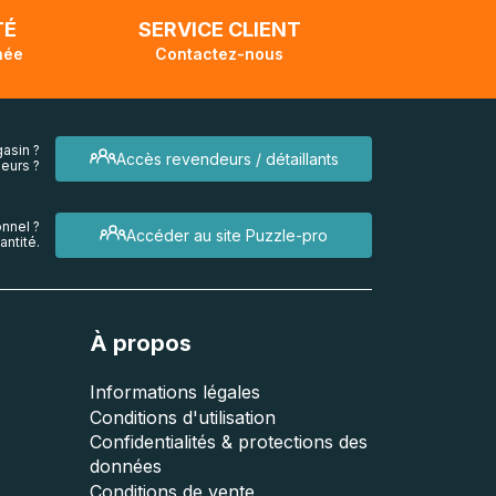
TÉ
SERVICE CLIENT
née
Contactez-nous
asin ?
Accès revendeurs / détaillants
eurs ?
nnel ?
Accéder au site Puzzle-pro
ntité.
À propos
Informations légales
Conditions d'utilisation
Confidentialités & protections des
données
Conditions de vente