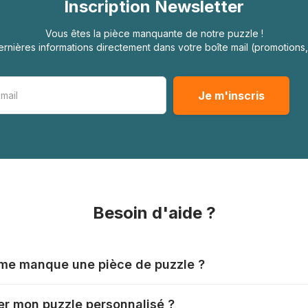
Inscription Newsletter
Vous êtes la pièce manquante de notre puzzle !
rnières informations directement dans votre boîte mail (promotion
Besoin d'aide ?
l me manque une pièce de puzzle ?
nts produisent leurs puzzles avec le plus grand soin, mais il
r mon puzzle personnalisé ?