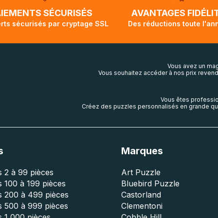
lis aura touché terre.
AIEMENTS SÉCURISÉS
AVANTAGES FIDÉLI
rts sécurisés par cryptage SSL
Des réductions toute l'an
Vous avez un mag
Vous souhaitez accéder à nos prix revend
Vous êtes professio
Créez des puzzles personnalisés en grande qua
s
Marques
 2 à 99 pièces
Art Puzzle
 100 à 199 pièces
Bluebird Puzzle
s 200 à 499 pièces
Castorland
s 500 à 999 pièces
Clementoni
 1 000 pièces
Cobble Hill