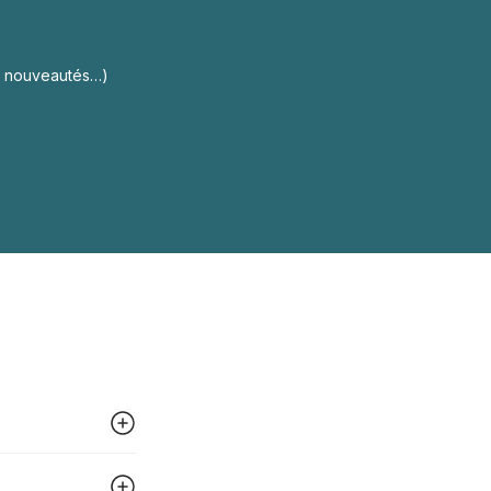
s, nouveautés…)
 peut