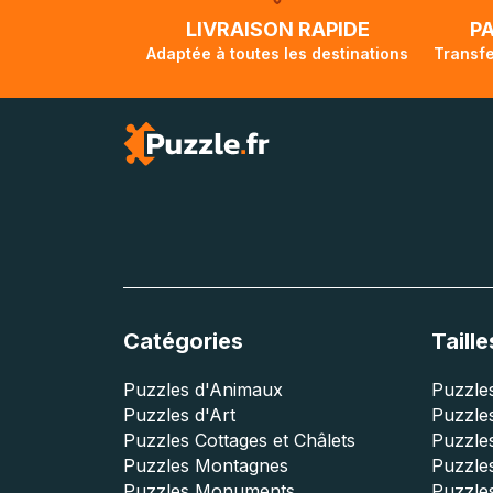
lorsque votre co
LIVRAISON RAPIDE
P
Adaptée à toutes les destinations
Transfe
Catégories
Taille
Puzzles d'Animaux
Puzzles
Puzzles d'Art
Puzzles
Puzzles Cottages et Châlets
Puzzle
Puzzles Montagnes
Puzzle
Puzzles Monuments
Puzzles