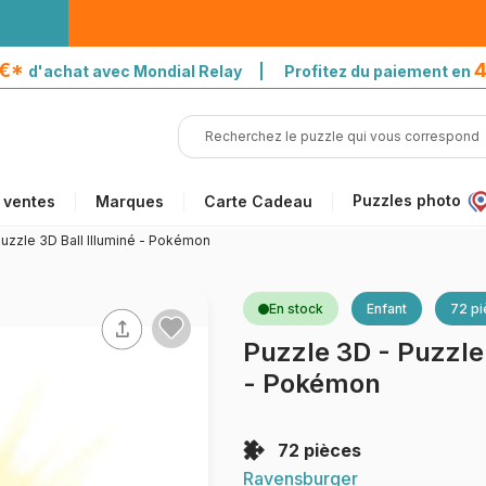
5€*
4
d'achat avec Mondial Relay | Profitez du paiement en
Puzzles photo
 ventes
Marques
Carte Cadeau
uzzle 3D Ball Illuminé - Pokémon
En stock
Enfant
72 p
Puzzle 3D - Puzzle 
- Pokémon
72 pièces
Ravensburger