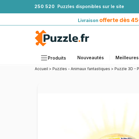
2
5
0
5
2
0
Puzzles disponibles sur le site
Livraison offerte dès 45€*
avec Mondial Relay
offerte dès 4
Livraison
Nouveautés
Meilleures
Produits
Accueil
>
Puzzles - Animaux fantastiques
>
Puzzle 3D - P
Thèmes
Tailles
Formats
Âges
Artistes
Accessoires
Puzzles en bois