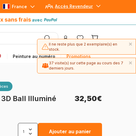
Accès Revendeur
France
Paiement en 4x sans frais
avec Paypal
x sans frais
avec
×
Il ne reste plus que 2 exemplaire(s) en
stock.
Peinture au numéro
Promotions
×
37 visite(s) sur cette page au cours des 7
derniers jours.
ièces
3D Ball Illuminé
32,50€
Ajouter au panier