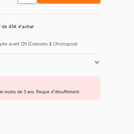
ir de 45€ d'achat
ée avant 12h (Colissimo & Chronopost)
Ravensburger, le leader européen du
puzzle
Puzzles - Animaux fantastiques
e moins de 3 ans. Risque d'étouffement.
à partir de 6 ans (50 à 100 pièces)
Tchéquie
Ravensburger-11547
4005556115471