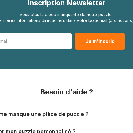
Inscription Newsletter
Vous êtes la pièce manquante de notre puzzle !
rnières informations directement dans votre boîte mail (promotion
Besoin d'aide ?
l me manque une pièce de puzzle ?
nts produisent leurs puzzles avec le plus grand soin, mais il
r mon puzzle personnalisé ?