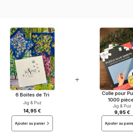
Nombre de pièces
Dimensions
Matière primaire
Format boîte
Colle pour Pu
6 Boites de Tri
1000 pièc
Jig & Puz
Jig & Puz
14,95 €
9,95 €
Ajouter au panier
Ajouter au pani