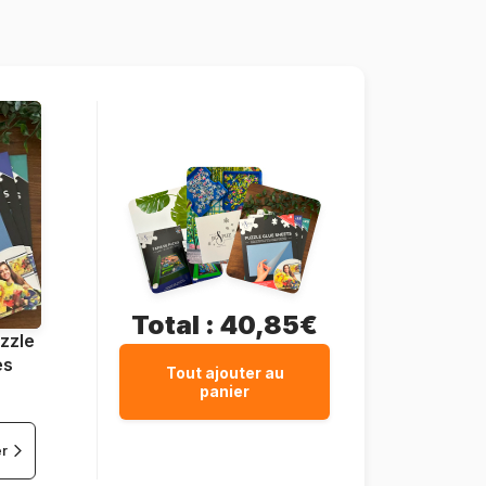
72 pièces
16 cm
Plastique
Boîte / Trousse en plastique
Total :
40,85€
zzle
es
Tout ajouter au
panier
er