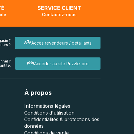
TÉ
SERVICE CLIENT
née
Contactez-nous
asin ?
Accès revendeurs / détaillants
eurs ?
nnel ?
Accéder au site Puzzle-pro
ntité.
À propos
Informations légales
Conditions d'utilisation
Confidentialités & protections des
données
Conditions de vente