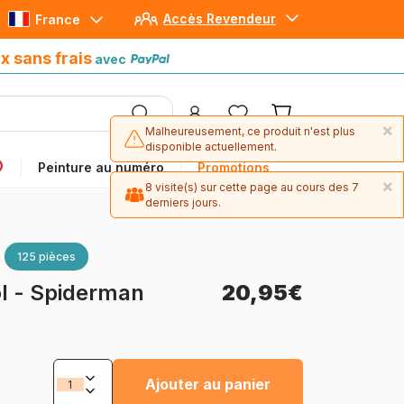
Accès Revendeur
France
Paiement en 4x sans frais
avec Paypal
x sans frais
avec
×
Malheureusement, ce produit n'est plus
disponible actuellement.
Peinture au numéro
Promotions
×
8 visite(s) sur cette page au cours des 7
derniers jours.
125 pièces
l - Spiderman
20,95€
Ajouter au panier