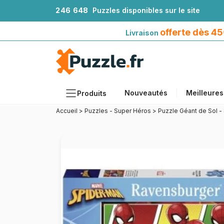
2
4
6
6
4
8
Puzzles disponibles sur le site
Livraison offerte dès 45€*
avec Mondial Relay
offerte dès 4
Livraison
Nouveautés
Meilleures
Produits
Accueil
>
Puzzles - Super Héros
>
Puzzle Géant de Sol 
Thèmes
Tailles
Formats
Âges
Artistes
Accessoires
Puzzles en bois