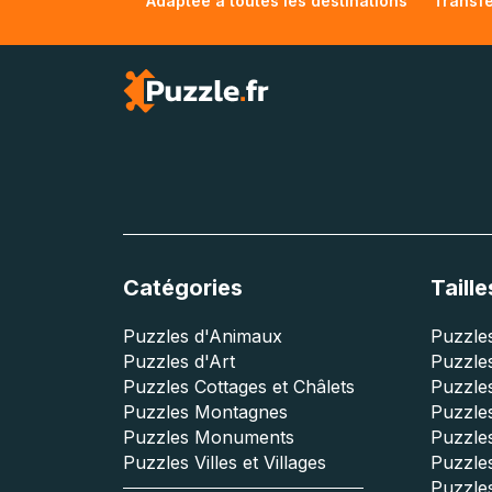
Adaptée à toutes les destinations
Transfe
Catégories
Taille
Puzzles d'Animaux
Puzzles
Puzzles d'Art
Puzzles
Puzzles Cottages et Châlets
Puzzle
Puzzles Montagnes
Puzzle
Puzzles Monuments
Puzzles
Puzzles Villes et Villages
Puzzles
Puzzle