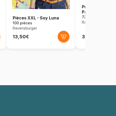
Puzzle 3D avec L
Patrouille
72 pièces
Pièces XXL - Soy Luna
Ravensburger
100 pièces
Ravensburger
13,50€
35,95€