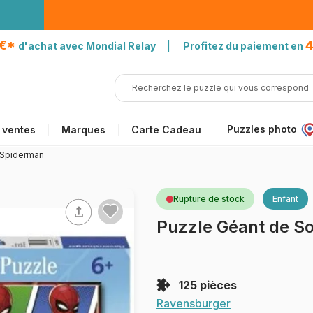
5€*
4
d'achat avec Mondial Relay | Profitez du paiement en
Puzzles photo
 ventes
Marques
Carte Cadeau
- Spiderman
Rupture de stock
Enfant
Puzzle Géant de So
125 pièces
Ravensburger