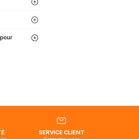
igner
tre
 pour
 pouvez
tats-
ellement
dant la
endra
TÉ
SERVICE CLIENT