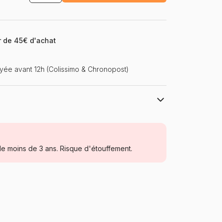
ir de 45€ d'achat
ée avant 12h (Colissimo & Chronopost)
Ravensburger, le leader européen du
puzzle
Puzzles - Super Héros
e moins de 3 ans. Risque d'étouffement.
à partir de 8 ans (101 à 250 pièces)
Allemagne
Ravensburger-09790
4005556097906