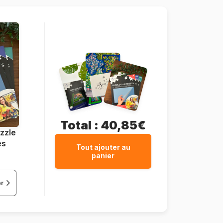
125 pièces
70 x 50 cm
Total :
40,85€
zzle
es
Tout ajouter au
panier
er