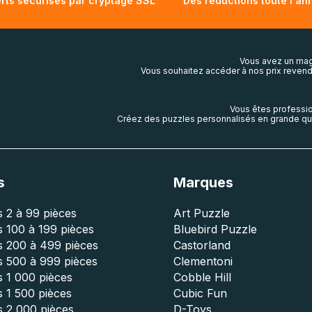
rts sécurisés par cryptage SSL
Des réductions toute l'an
Vous avez un mag
Vous souhaitez accéder à nos prix revend
Vous êtes professio
Créez des puzzles personnalisés en grande qua
s
Marques
 2 à 99 pièces
Art Puzzle
 100 à 199 pièces
Bluebird Puzzle
s 200 à 499 pièces
Castorland
s 500 à 999 pièces
Clementoni
 1 000 pièces
Cobble Hill
 1 500 pièces
Cubic Fun
s 2 000 pièces
D-Toys