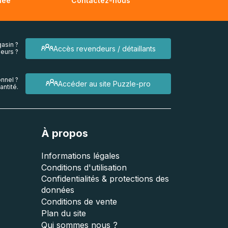
née
Contactez-nous
asin ?
Accès revendeurs / détaillants
eurs ?
nnel ?
Accéder au site Puzzle-pro
ntité.
À propos
Informations légales
Conditions d'utilisation
Confidentialités & protections des
données
Conditions de vente
Plan du site
Qui sommes nous ?