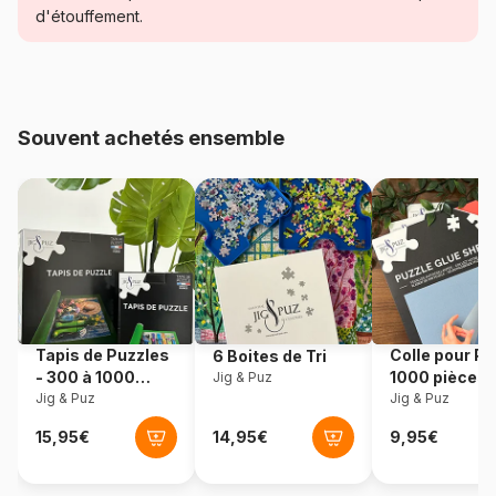
Publicité
d'étouffement.
Age
Puzzle pour Adultes (500 à
48.000 pièces)
Souvent achetés ensemble
Provenance
Allemagne
Référence
Schmidt-Spiele-58029
EAN
4001504580292
Nombre de pièces
1000 pièces
Tapis de Puzzles
Colle pour Pu
6 Boites de Tri
Dimensions
69 x 49 cm
- 300 à 1000
1000 pièces
Jig & Puz
pièces
Jig & Puz
Jig & Puz