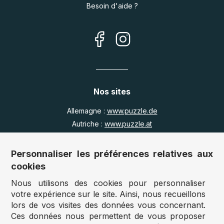
Besoin d'aide ?
Nos sites
Allemagne :
www.puzzle.de
Autriche :
www.puzzle.at
Belgique :
www.puzzle.be
Royaume Uni :
www.jigsawpuzzle.co.uk
Personnaliser les préférences relatives aux
cookies
Nous utilisons des cookies pour personnaliser
Accès revendeurs / détaillants
votre expérience sur le site. Ainsi, nous recueillons
lors de vos visites des données vous concernant.
Vous avez un magasin ?
Ces données nous permettent de vous proposer
Vous souhaitez accéder à nos prix revendeurs ?