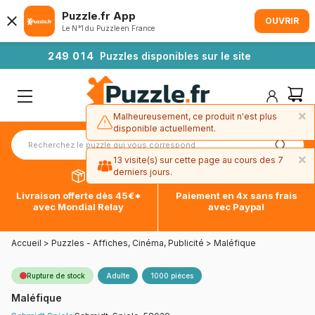
Puzzle.fr App
OUVRIR
Le N°1 du Puzzle en France
2
4
9
0
1
4
Puzzles disponibles sur le site
×
Malheureusement, ce produit n'est plus
disponible actuellement.
×
13 visite(s) sur cette page au cours des 7
derniers jours.
Livraison offerte dès 45€*
Paiement en 4x sans frais
avec Mondial Relay
avec Paypal
Accueil
>
Puzzles - Affiches, Cinéma, Publicité
>
Maléfique
Rupture de stock
Adulte
1000 pièces
Maléfique