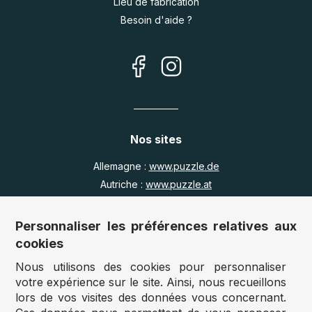
Lieu de fabrication
Besoin d'aide ?
Nos sites
Allemagne :
www.puzzle.de
Autriche :
www.puzzle.at
Belgique :
www.puzzle.be
Royaume Uni :
www.jigsawpuzzle.co.uk
Personnaliser les préférences relatives aux
cookies
Nous utilisons des cookies pour personnaliser
Accès revendeurs / détaillants
votre expérience sur le site. Ainsi, nous recueillons
lors de vos visites des données vous concernant.
Vous avez un magasin ?
Vous souhaitez accéder à nos prix revendeurs ?