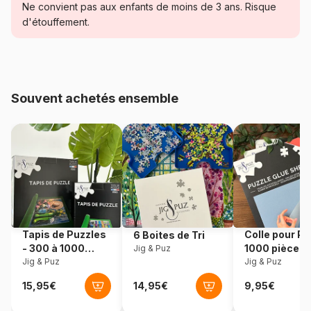
Catégorie
Puzzles - Disney
Ne convient pas aux enfants de moins de 3 ans. Risque
d'étouffement.
Age
Puzzle pour Adultes (500 à
48.000 pièces)
Provenance
Allemagne
Souvent achetés ensemble
Référence
Schmidt-Spiele-59475
EAN
4001504594756
Nombre de pièces
1000 pièces
Dimensions
69 x 49 cm
Tapis de Puzzles
Colle pour Pu
6 Boites de Tri
- 300 à 1000
1000 pièces
Jig & Puz
pièces
Jig & Puz
Jig & Puz