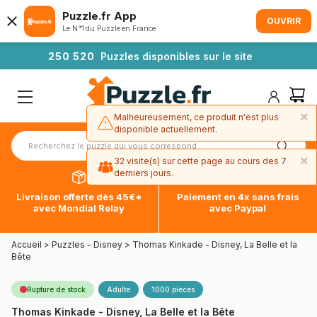
Puzzle.fr App
OUVRIR
Le N°1 du Puzzle en France
2
5
0
5
2
0
Puzzles disponibles sur le site
×
Malheureusement, ce produit n'est plus
disponible actuellement.
×
32 visite(s) sur cette page au cours des 7
derniers jours.
Livraison offerte dès 45€*
Paiement en 4x sans frais
avec Mondial Relay
avec Paypal
Accueil
>
Puzzles - Disney
>
Thomas Kinkade - Disney, La Belle et la
Bête
Rupture de stock
Adulte
1000 pièces
Thomas Kinkade - Disney, La Belle et la Bête