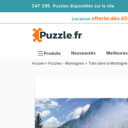
2
4
7
2
9
5
Puzzles disponibles sur le site
Livraison offerte dès 45€*
avec Mondial Relay
offerte dès 4
Livraison
Nouveautés
Meilleures
Produits
Accueil
>
Puzzles - Montagnes
>
Train dans la Montagne
Thèmes
Tailles
Formats
Âges
Artistes
Accessoires
Puzzles en bois