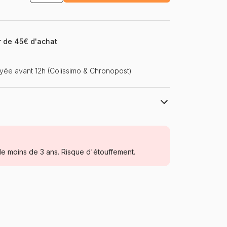
ir de 45€ d'achat
ée avant 12h (Colissimo & Chronopost)
Trefl, le leader de l'Europe de l'Est
Puzzles - Montagnes
e moins de 3 ans. Risque d'étouffement.
Puzzle pour Adultes (500 à 48.000
pièces)
Pologne
Trefl-37379
5900511373790