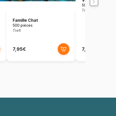
Vacances avec 
500 pièces
Trefl
Famille Chat
500 pièces
Trefl
7,95€
7,95€