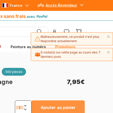
Accès Revendeur
France
Paiement en 4x sans frais
avec Paypal
x sans frais
avec
×
Malheureusement, ce produit n'est plus
disponible actuellement.
Peinture au numéro
Promotions
×
6 visite(s) sur cette page au cours des 7
derniers jours.
500 pièces
tagne
7,95€
Ajouter au panier