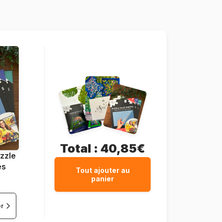
500 pièces
48 x 34 cm
Total :
40,85€
zzle
es
Tout ajouter au
panier
er