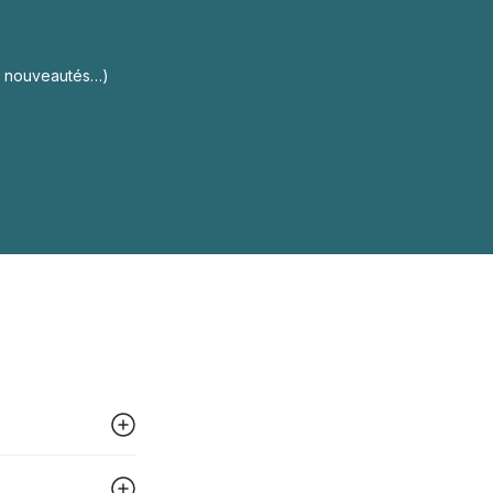
s, nouveautés…)
 peut