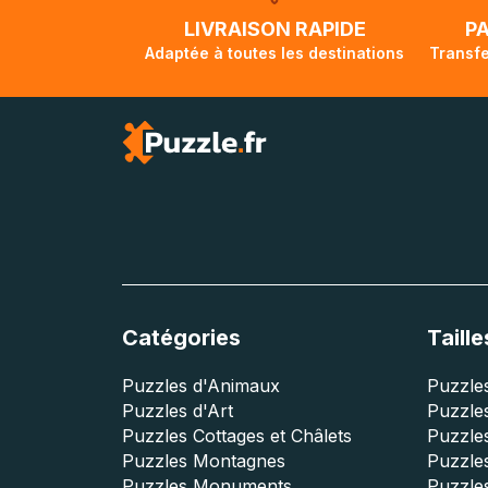
lorsque votre co
LIVRAISON RAPIDE
P
Adaptée à toutes les destinations
Transfe
Catégories
Taille
Puzzles d'Animaux
Puzzles
Puzzles d'Art
Puzzles
Puzzles Cottages et Châlets
Puzzle
Puzzles Montagnes
Puzzle
Puzzles Monuments
Puzzles