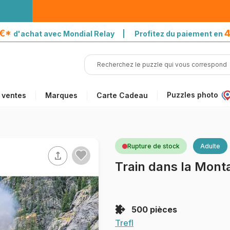
5€*
4
d'achat avec Mondial Relay | Profitez du paiement en
Puzzles photo
 ventes
Marques
Carte Cadeau
Rupture de stock
Adulte
Train dans la Mon
500 pièces
Trefl