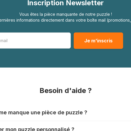
Inscription Newsletter
Vous êtes la pièce manquante de notre puzzle !
rnières informations directement dans votre boîte mail (promotion
Besoin d'aide ?
l me manque une pièce de puzzle ?
nts produisent leurs puzzles avec le plus grand soin, mais il
r mon puzzle personnalisé ?