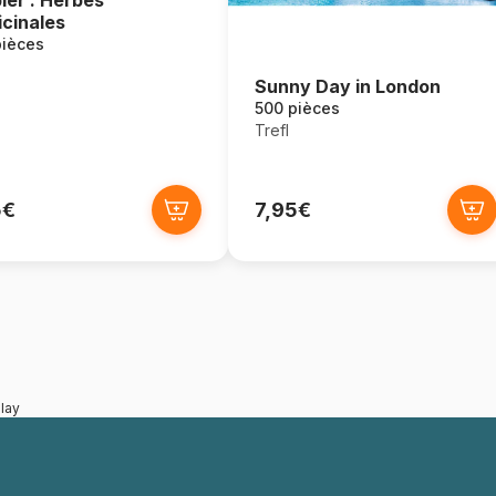
ier : Herbes
cinales
pièces
Sunny Day in London
500 pièces
Trefl
5€
7,95€
lay