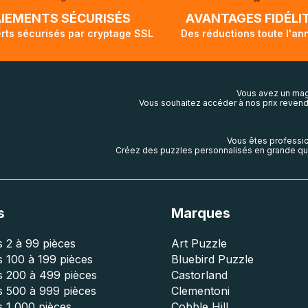
lis aura touché terre.
AIEMENTS SÉCURISÉS
AVANTAGES FIDÉLI
rts sécurisés par cryptage SSL
Des réductions toute l'an
Vous avez un mag
Vous souhaitez accéder à nos prix revend
Vous êtes professio
Créez des puzzles personnalisés en grande qua
s
Marques
 2 à 99 pièces
Art Puzzle
 100 à 199 pièces
Bluebird Puzzle
s 200 à 499 pièces
Castorland
s 500 à 999 pièces
Clementoni
 1 000 pièces
Cobble Hill