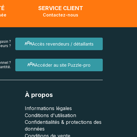
TÉ
SERVICE CLIENT
née
Contactez-nous
asin ?
Accès revendeurs / détaillants
eurs ?
nnel ?
Accéder au site Puzzle-pro
ntité.
À propos
Informations légales
Conditions d'utilisation
Confidentialités & protections des
données
Conditions de vente