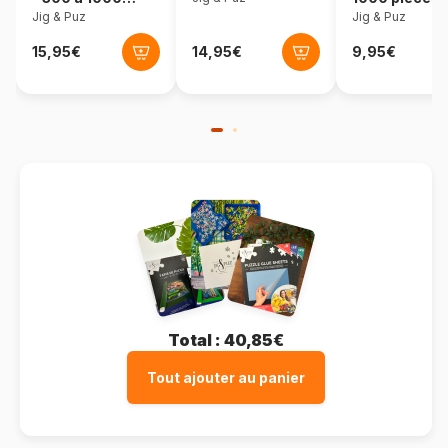
Dimensions
18 x 28 cm
pièces
Jig & Puz
Jig & Puz
Matière primaire
Bois
Format boîte
Boîte luxueuse
Total :
40,85€
Tout ajouter au panier