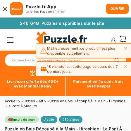
Puzzle.fr App
OUVRIR
Le N°1 du Puzzle en France
2
4
6
6
4
8
Puzzles disponibles sur le site
×
Malheureusement, ce produit n'est plus
disponible actuellement.
×
18 visite(s) sur cette page au cours des 7
derniers jours.
Livraison offerte dès 45€*
Paiement en 4x sans frais
avec Mondial Relay
avec Paypal
Accueil
>
Puzzles - Art
>
Puzzle en Bois Découpé à la Main - Hiroshige
: Le Pont À Meguro
Rupture de stock
Adulte
250 pièces
Puzzle en Bois Découpé à la Main - Hiroshige : Le Pont À