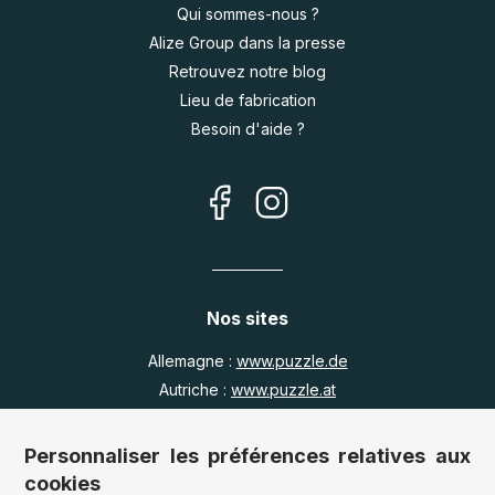
Qui sommes-nous ?
Alize Group dans la presse
Retrouvez notre blog
Lieu de fabrication
Besoin d'aide ?
Nos sites
Allemagne :
www.puzzle.de
Autriche :
www.puzzle.at
Belgique :
www.puzzle.be
Royaume Uni :
www.jigsawpuzzle.co.uk
Personnaliser les préférences relatives aux
cookies