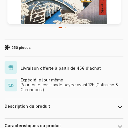
250 pièces
Livraison offerte à partir de 45€ d'achat
Expédié le jour même
Pour toute commande payée avant 12h (Colissimo &
Chronopost)
Description du produit
Cette vue du pont de Méguro fait partie de la série des 100
vues du Mont Edo au Japon. Elle se trouve dans une collection
Caractéristiques du produit