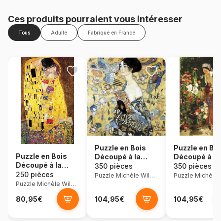
Ces produits pourraient vous intéresser
Tous
Adulte
Fabriqué en France
Puzzle en Bois
Puzzle en Bo
Puzzle en Bois
Découpé à la
Découpé à la
Découpé à la
Main - Klimt : La
Main - Lewis 
350 pièces
350 pièces
Main - Klimt : Le
250 pièces
Dame À
Dans Le Jard
Puzzle Michèle Wilson
Baiser
L'Éventail
Puzzle Michèle Wilson
80,95€
104,95€
104,95€