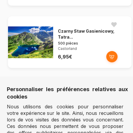
Czarny Staw Gasienicowy,
Tatra...
500 pièces
Castorland
6,95€
Personnaliser les préférences relatives aux
Spring Green farm
cookies
500 pièces
Bluebird Puzzle
Nous utilisons des cookies pour personnaliser
votre expérience sur le site. Ainsi, nous recueillons
11,95€
lors de vos visites des données vous concernant.
Ces données nous permettent de vous proposer
des offres publicitaires personnalisées via des