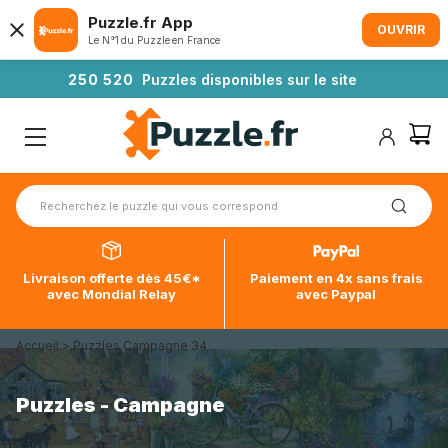
Puzzle.fr App
OUVRIR
Le N°1 du Puzzle en France
2
5
0
5
2
0
Puzzles disponibles sur le site
Livraison offerte dès 45€*
Paiement en 4x sans frais
avec Mondial Relay
avec Paypal
Accueil
>
Puzzles Campagne 34
Puzzles - Campagne