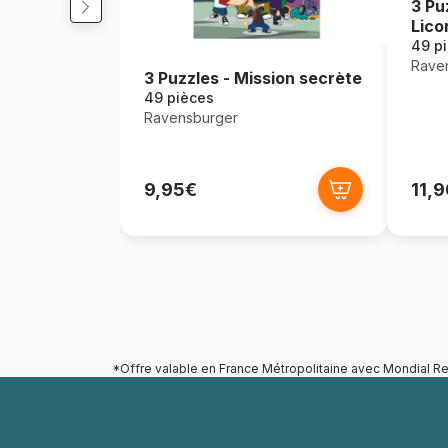
3 Pu
Lico
49 p
Rave
3 Puzzles - Mission secrète
49 pièces
Ravensburger
9,95€
11,
*Offre valable en France Métropolitaine avec Mondial Re