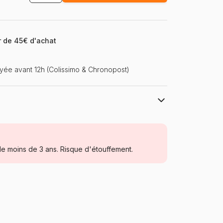
ir de 45€ d'achat
ée avant 12h (Colissimo & Chronopost)
Ravensburger, le leader européen du
puzzle
Puzzles - Super Héros
e moins de 3 ans. Risque d'étouffement.
à partir de 5 ans (31 à 49 pièces)
Allemagne
Ravensburger-09408
4005556094080