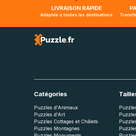
lorsque votre co
LIVRAISON RAPIDE
P
Adaptée à toutes les destinations
Transfe
Catégories
Taille
Puzzles d'Animaux
Puzzles
Puzzles d'Art
Puzzles
Puzzles Cottages et Châlets
Puzzle
Puzzles Montagnes
Puzzle
Puzzles Monuments
Puzzles