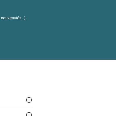
s, nouveautés…)
 peut