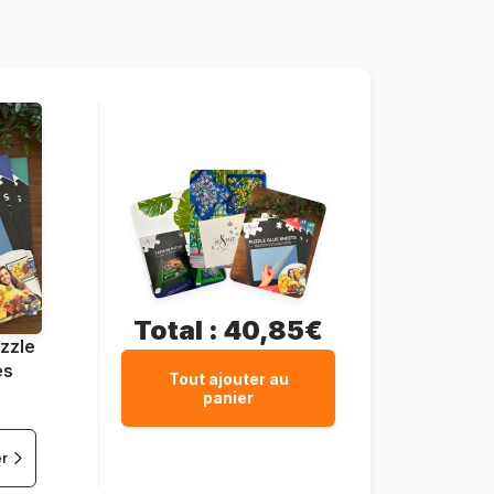
49 pièces
21 x 21 cm
Total :
40,85€
zzle
es
Tout ajouter au
panier
er