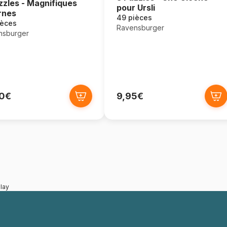
zzles - Magnifiques
pour Ursli
rnes
49 pièces
ièces
Ravensburger
nsburger
90€
9,95€
lay