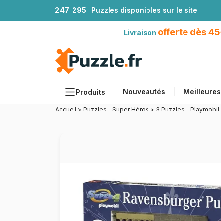
2
4
7
2
9
5
Puzzles disponibles sur le site
Livraison offerte dès 45€*
avec Mondial Relay
offerte dès 4
Livraison
Nouveautés
Meilleures
Produits
Accueil
>
Puzzles - Super Héros
>
3 Puzzles - Playmobil
Thèmes
Tailles
Formats
Âges
Artistes
Accessoires
Puzzles en bois