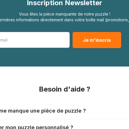
Inscription Newsletter
Vous êtes la pièce manquante de notre puzzle !
rnières informations directement dans votre boîte mail (promotion
Besoin d'aide ?
l me manque une pièce de puzzle ?
nts produisent leurs puzzles avec le plus grand soin, mais il
r mon puzzle personnalisé ?