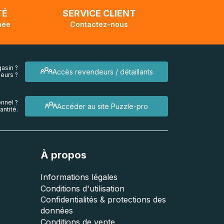
TÉ
SERVICE CLIENT
née
Contactez-nous
asin ?
Accès revendeurs / détaillants
eurs ?
nnel ?
Accéder au site Puzzle-pro
ntité.
À propos
Informations légales
Conditions d'utilisation
Confidentialités & protections des
données
Conditions de vente