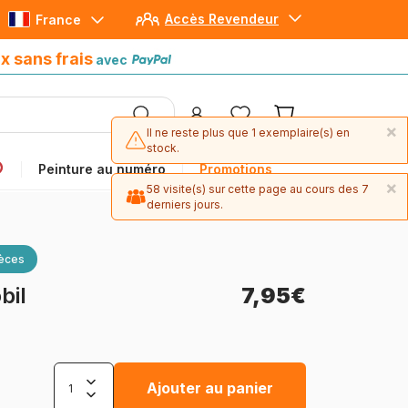
Accès Revendeur
France
Paiement en 4x sans frais
avec Paypal
x sans frais
avec
×
Il ne reste plus que 1 exemplaire(s) en
stock.
Peinture au numéro
Promotions
×
58 visite(s) sur cette page au cours des 7
derniers jours.
ièces
bil
7,95€
Ajouter au panier