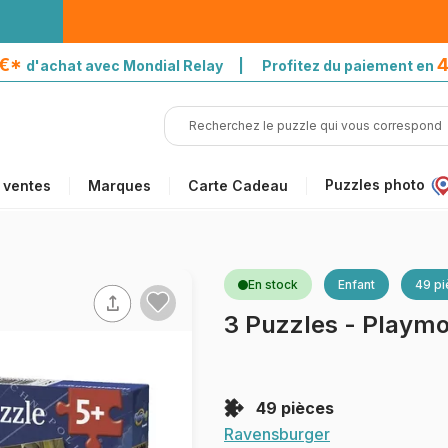
5€*
4
d'achat avec Mondial Relay | Profitez du paiement en
Puzzles photo
 ventes
Marques
Carte Cadeau
En stock
Enfant
49 p
3 Puzzles - Playmo
49 pièces
Ravensburger