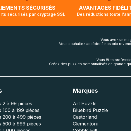
lis aura touché terre.
AIEMENTS SÉCURISÉS
AVANTAGES FIDÉLI
rts sécurisés par cryptage SSL
Des réductions toute l'an
Vous avez un mag
Vous souhaitez accéder à nos prix revend
Vous êtes professio
Créez des puzzles personnalisés en grande qua
s
Marques
 2 à 99 pièces
Art Puzzle
 100 à 199 pièces
Bluebird Puzzle
s 200 à 499 pièces
Castorland
s 500 à 999 pièces
Clementoni
 1 000 pièces
Cobble Hill