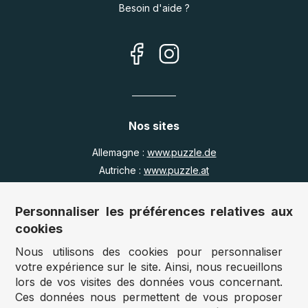
Besoin d'aide ?
Nos sites
Allemagne :
www.puzzle.de
Autriche :
www.puzzle.at
Belgique :
www.puzzle.be
Royaume Uni :
www.jigsawpuzzle.co.uk
Personnaliser les préférences relatives aux
cookies
Nous utilisons des cookies pour personnaliser
Accès revendeurs / détaillants
votre expérience sur le site. Ainsi, nous recueillons
lors de vos visites des données vous concernant.
Vous avez un magasin ?
Ces données nous permettent de vous proposer
Vous souhaitez accéder à nos prix revendeurs ?