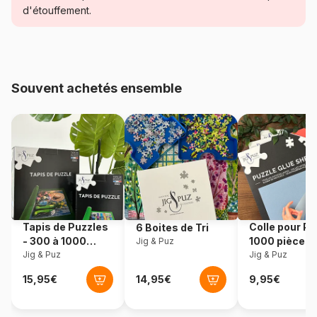
Catégorie
Puzzles - Déco et Objets
d'étouffement.
Age
Puzzle pour Adultes (500 à
48.000 pièces)
Souvent achetés ensemble
Provenance
Fabriqué en France
Référence
Ravensburger-17465
EAN
4005556174652
Nombre de pièces
3000 pièces
Tapis de Puzzles
Colle pour Pu
6 Boites de Tri
Dimensions
121 x 80 cm
- 300 à 1000
1000 pièces
Jig & Puz
pièces
Jig & Puz
Jig & Puz