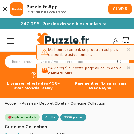
Puzzle.fr App
OUVRIR
Le N°1 du Puzzle en France
2
4
7
2
9
5
Puzzles disponibles sur le site
×
Malheureusement, ce produit n'est plus
disponible actuellement.
×
24 visite(s) sur cette page au cours des 7
derniers jours.
Livraison offerte dès 45€*
Paiement en 4x sans frais
avec Mondial Relay
avec Paypal
Accueil
>
Puzzles - Déco et Objets
>
Curieuse Collection
Rupture de stock
Adulte
3000 pièces
Curieuse Collection