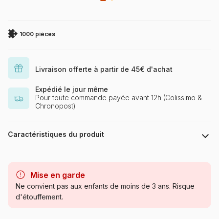
1000 pièces
Livraison offerte à partir de 45€ d'achat
Expédié le jour même
Pour toute commande payée avant 12h (Colissimo &
Chronopost)
Caractéristiques du produit
Marque
Ravensburger, le leader
européen du puzzle
Mise en garde
Ne convient pas aux enfants de moins de 3 ans. Risque
Catégorie
Puzzles - Affiches, Cinéma,
d'étouffement.
Publicité