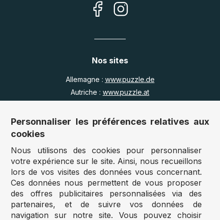
Nos sites
Allemagne :
www.puzzle.de
Autriche :
www.puzzle.at
Belgique :
www.puzzle.be
Royaume Uni :
www.jigsawpuzzle.co.uk
Personnaliser les préférences relatives aux
cookies
Nous utilisons des cookies pour personnaliser
Accès revendeurs / détaillants
votre expérience sur le site. Ainsi, nous recueillons
lors de vos visites des données vous concernant.
Vous avez un magasin ?
Ces données nous permettent de vous proposer
Vous souhaitez accéder à nos prix revendeurs ?
des offres publicitaires personnalisées via des
partenaires, et de suivre vos données de
Accéder au site Puzzle-pro
navigation sur notre site. Vous pouvez choisir