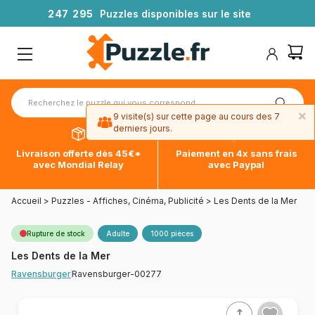
2
4
7
2
9
5
Puzzles disponibles sur le site
×
9 visite(s) sur cette page au cours des 7
derniers jours.
Livraison offerte dès 45€*
Paiement en 4x sans frais
avec Mondial Relay
avec Paypal
Accueil
>
Puzzles - Affiches, Cinéma, Publicité
>
Les Dents de la Mer
Rupture de stock
Adulte
1000 pièces
Les Dents de la Mer
Ravensburger-00277
Ravensburger