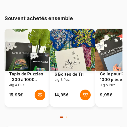
Age
Puzzle pour Adultes (500 à
48.000 pièces)
Souvent achetés ensemble
Provenance
Allemagne
Référence
Ravensburger-00277
EAN
4005555002772
Nombre de pièces
1000 pièces
Tapis de Puzzles
Colle pour Pu
6 Boites de Tri
- 300 à 1000
1000 pièces
Jig & Puz
Dimensions
70 x 50 cm
pièces
Jig & Puz
Jig & Puz