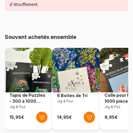
Catégorie
Puzzles - Super Héros
d'étouffement.
Age
Puzzle pour Adultes (500 à
48.000 pièces)
Souvent achetés ensemble
Provenance
Allemagne
Référence
Ravensburger-16903
EAN
4005556169030
Nombre de pièces
1000 pièces
Tapis de Puzzles
Colle pour Pu
6 Boites de Tri
Dimensions
70 x 50 cm
- 300 à 1000
1000 pièces
Jig & Puz
pièces
Jig & Puz
Jig & Puz