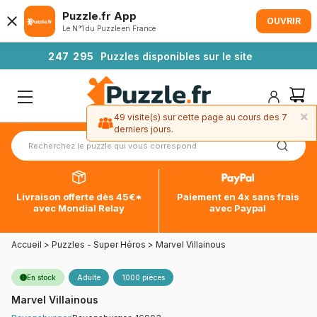
Puzzle.fr App
OUVRIR
Le N°1 du Puzzle en France
2
4
7
2
9
5
Puzzles disponibles sur le site
×
49 visite(s) sur cette page au cours des 7
derniers jours.
Livraison offerte dès 45€*
Paiement en 4x sans frais
avec Mondial Relay
avec Paypal
Accueil
>
Puzzles - Super Héros
>
Marvel Villainous
En stock
Adulte
1000 pièces
Marvel Villainous