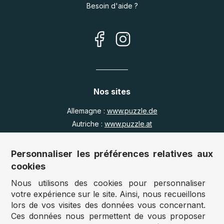
Besoin d'aide ?
Nos sites
Allemagne :
www.puzzle.de
Autriche :
www.puzzle.at
Belgique :
www.puzzle.be
Royaume Uni :
www.jigsawpuzzle.co.uk
Personnaliser les préférences relatives aux
cookies
Nous utilisons des cookies pour personnaliser
Accès revendeurs / détaillants
votre expérience sur le site. Ainsi, nous recueillons
lors de vos visites des données vous concernant.
Vous avez un magasin ?
Ces données nous permettent de vous proposer
Vous souhaitez accéder à nos prix revendeurs ?