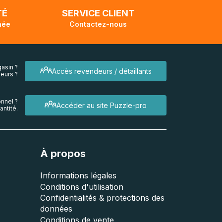
TÉ
SERVICE CLIENT
née
Contactez-nous
asin ?
Accès revendeurs / détaillants
eurs ?
nnel ?
Accéder au site Puzzle-pro
ntité.
À propos
Informations légales
Conditions d'utilisation
Confidentialités & protections des
données
Conditions de vente