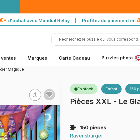
5€*
4
d'achat avec Mondial Relay | Profitez du paiement en
Puzzles photo
 ventes
Marques
Carte Cadeau
acier Magique
En stock
Enfant
150 p
Pièces XXL - Le Gl
150 pièces
Ravensburger