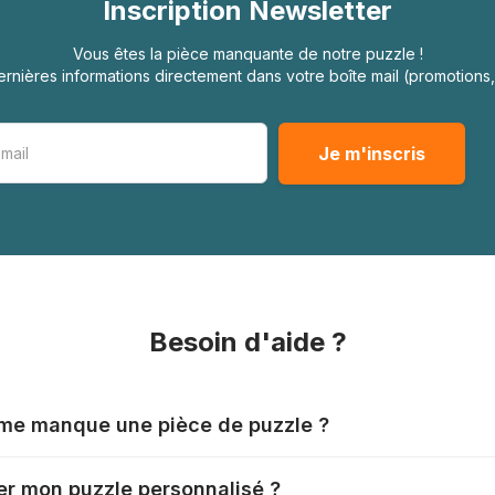
Inscription Newsletter
Vous êtes la pièce manquante de notre puzzle !
rnières informations directement dans votre boîte mail (promotion
Besoin d'aide ?
l me manque une pièce de puzzle ?
nts produisent leurs puzzles avec le plus grand soin, mais il
r mon puzzle personnalisé ?