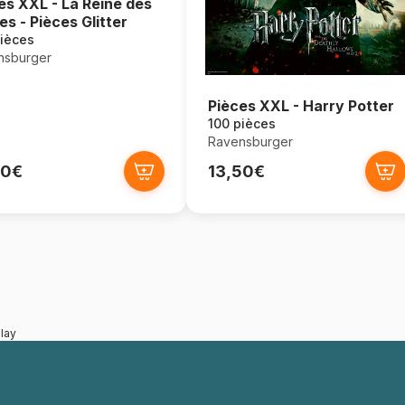
es XXL - La Reine des
es - Pièces Glitter
ièces
nsburger
Pièces XXL - Harry Potter
100 pièces
Ravensburger
90€
13,50€
lay