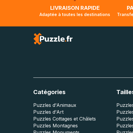
lorsque votre co
LIVRAISON RAPIDE
P
Adaptée à toutes les destinations
Transfe
Catégories
Taille
Puzzles d'Animaux
Puzzles
Puzzles d'Art
Puzzles
Puzzles Cottages et Châlets
Puzzle
Puzzles Montagnes
Puzzle
Puzzles Monuments
Puzzles