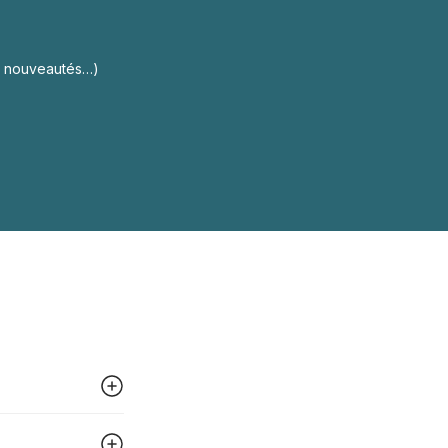
s, nouveautés…)
 peut