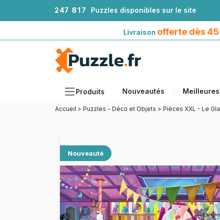
2
4
7
8
1
7
Puzzles disponibles sur le site
Livraison offerte dès 45€*
avec Mondial Relay
offerte dès 4
Livraison
Nouveautés
Meilleures
Produits
Accueil
>
Puzzles - Déco et Objets
>
Pièces XXL - Le Gl
Thèmes
Tailles
Formats
Nouveauté
Âges
Artistes
Accessoires
Puzzles en bois