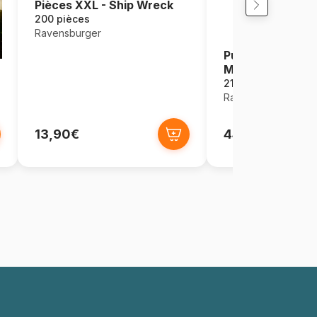
Pièces XXL - Ship Wreck
200 pièces
Ravensburger
Puzzle 3D avec 
Maison en Pain 
216 pièces
Ravensburger
13,90€
44,95€