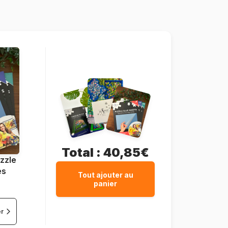
150 pièces
49 x 36 cm
Total :
40,85€
zzle
es
Tout ajouter au
panier
er