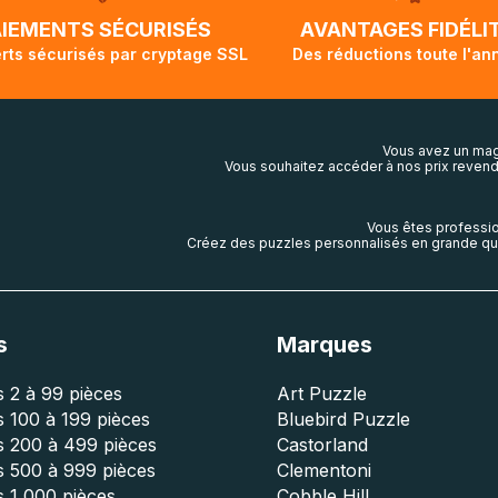
lis aura touché terre.
AIEMENTS SÉCURISÉS
AVANTAGES FIDÉLI
rts sécurisés par cryptage SSL
Des réductions toute l'an
Vous avez un mag
Vous souhaitez accéder à nos prix revend
Vous êtes professio
Créez des puzzles personnalisés en grande qua
s
Marques
 2 à 99 pièces
Art Puzzle
 100 à 199 pièces
Bluebird Puzzle
s 200 à 499 pièces
Castorland
s 500 à 999 pièces
Clementoni
 1 000 pièces
Cobble Hill