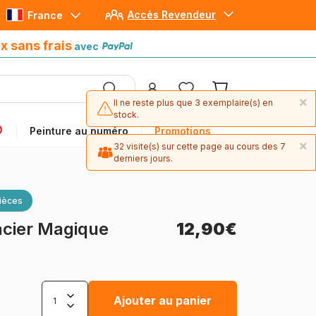
Accès Revendeur
France
Paiement en 4x sans frais
avec Paypal
x sans frais
avec
×
Il ne reste plus que 3 exemplaire(s) en
stock.
Peinture au numéro
Promotions
×
32 visite(s) sur cette page au cours des 7
derniers jours.
ièces
acier Magique
12,90€
Ajouter au panier