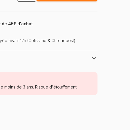
ir de 45€ d'achat
ée avant 12h (Colissimo & Chronopost)
Ravensburger, le leader européen du
puzzle
Puzzles - Déco et Objets
e moins de 3 ans. Risque d'étouffement.
à partir de 8 ans (101 à 250 pièces)
Allemagne
Ravensburger-13413
4005556134137