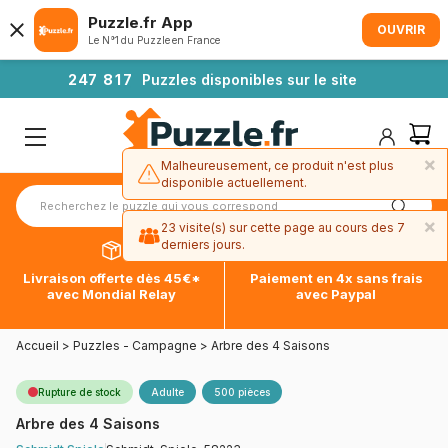
Puzzle.fr App
OUVRIR
Le N°1 du Puzzle en France
2
4
7
8
1
7
Puzzles disponibles sur le site
×
Malheureusement, ce produit n'est plus
disponible actuellement.
×
23 visite(s) sur cette page au cours des 7
derniers jours.
Livraison offerte dès 45€*
Paiement en 4x sans frais
avec Mondial Relay
avec Paypal
Accueil
>
Puzzles - Campagne
>
Arbre des 4 Saisons
Rupture de stock
Adulte
500 pièces
Arbre des 4 Saisons