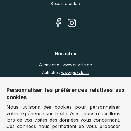
Besoin d'aide ?
Nos sites
Allemagne :
www.puzzle.de
Autriche :
www.puzzle.at
Belgique :
www.puzzle.be
Royaume Uni :
www.jigsawpuzzle.co.uk
Personnaliser les préférences relatives aux
cookies
Nous utilisons des cookies pour personnaliser
Accès revendeurs / détaillants
votre expérience sur le site. Ainsi, nous recueillons
lors de vos visites des données vous concernant.
Vous avez un magasin ?
Ces données nous permettent de vous proposer
Vous souhaitez accéder à nos prix revendeurs ?