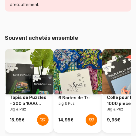
d'étouffement.
Age
Puzzle pour Adultes (500 à
48.000 pièces)
Provenance
Pologne
Souvent achetés ensemble
Référence
Schmidt-Spiele-58223
EAN
4001504582234
Nombre de pièces
500 pièces
Dimensions
48 x 34 cm
Tapis de Puzzles
Colle pour Pu
6 Boites de Tri
- 300 à 1000
1000 pièces
Jig & Puz
pièces
Jig & Puz
Jig & Puz