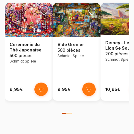
Disney - Le R
Cérémonie du
Vide Grenier
Lion Se Souv
Thé Japonaise
500 pièces
De Qui Vous 
200 pièces
500 pièces
Schmidt Spiele
- Eco-Friendl
Schmidt Spiele
Schmidt Spiele
9,95€
9,95€
10,95€