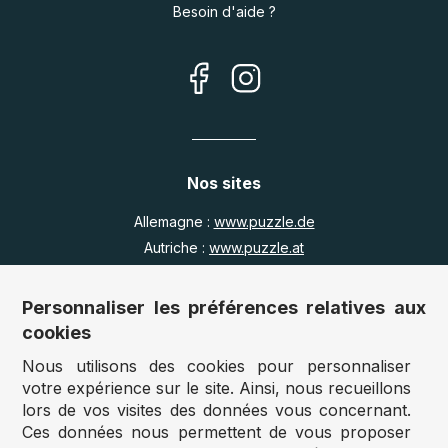
Besoin d'aide ?
Nos sites
Allemagne :
www.puzzle.de
Autriche :
www.puzzle.at
Belgique :
www.puzzle.be
Royaume Uni :
www.jigsawpuzzle.co.uk
Personnaliser les préférences relatives aux
cookies
Nous utilisons des cookies pour personnaliser
Accès revendeurs / détaillants
votre expérience sur le site. Ainsi, nous recueillons
lors de vos visites des données vous concernant.
Vous avez un magasin ?
Ces données nous permettent de vous proposer
Vous souhaitez accéder à nos prix revendeurs ?