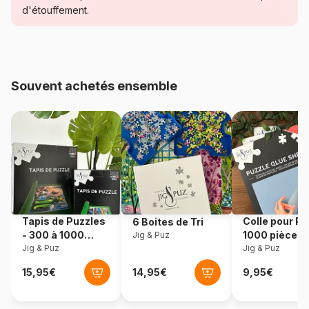
d'étouffement.
Age
Puzzle pour Adultes (500 à
48.000 pièces)
Référence
Schmidt-Spiele-58053
Souvent achetés ensemble
EAN
4001504580537
Nombre de pièces
1000 pièces
Dimensions
69 x 49 cm
Tapis de Puzzles
Colle pour Pu
6 Boites de Tri
- 300 à 1000
1000 pièces
Jig & Puz
pièces
Jig & Puz
Jig & Puz