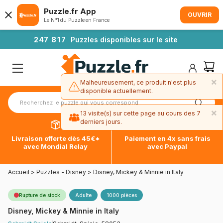
Puzzle.fr App
OUVRIR
Le N°1 du Puzzle en France
2
4
7
8
1
7
Puzzles disponibles sur le site
×
Malheureusement, ce produit n'est plus
disponible actuellement.
×
13 visite(s) sur cette page au cours des 7
derniers jours.
Livraison offerte dès 45€*
Paiement en 4x sans frais
avec Mondial Relay
avec Paypal
Accueil
>
Puzzles - Disney
>
Disney, Mickey & Minnie in Italy
Rupture de stock
Adulte
1000 pièces
Disney, Mickey & Minnie in Italy