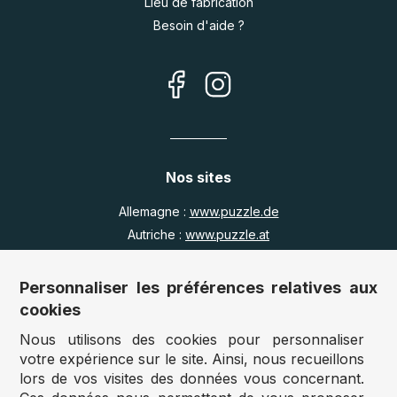
Lieu de fabrication
Besoin d'aide ?
Nos sites
Allemagne :
www.puzzle.de
Autriche :
www.puzzle.at
Belgique :
www.puzzle.be
Royaume Uni :
www.jigsawpuzzle.co.uk
Personnaliser les préférences relatives aux
cookies
Nous utilisons des cookies pour personnaliser
Accès revendeurs / détaillants
votre expérience sur le site. Ainsi, nous recueillons
lors de vos visites des données vous concernant.
Vous avez un magasin ?
Vous souhaitez accéder à nos prix revendeurs ?