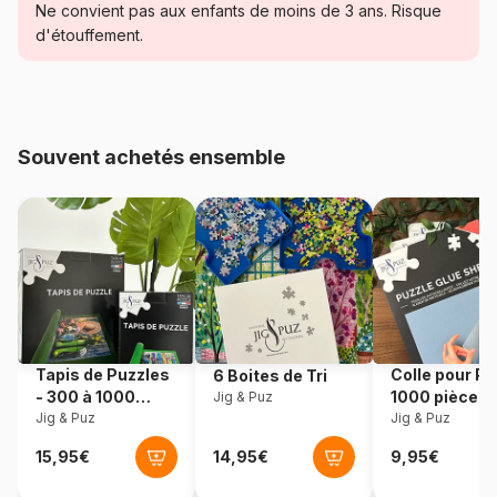
Catégorie
Puzzles - Hommes et Femmes
Ne convient pas aux enfants de moins de 3 ans. Risque
d'étouffement.
Age
Puzzle pour Adultes (500 à
48.000 pièces)
Provenance
Pologne
Souvent achetés ensemble
Référence
Schmidt-Spiele-59347
EAN
4001504593476
Nombre de pièces
3000 pièces
Dimensions
118 x 84 cm
Tapis de Puzzles
Colle pour Pu
6 Boites de Tri
- 300 à 1000
1000 pièces
Jig & Puz
pièces
Jig & Puz
Jig & Puz