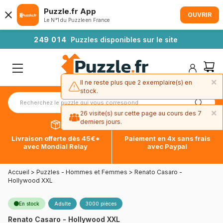
Puzzle.fr App
OUVRIR
Le N°1 du Puzzle en France
2
4
9
0
1
4
Puzzles disponibles sur le site
×
Il ne reste plus que 2 exemplaire(s) en
stock.
×
26 visite(s) sur cette page au cours des 7
derniers jours.
Livraison offerte dès 45€*
Paiement en 4x sans frais
avec Mondial Relay
avec Paypal
Accueil
>
Puzzles - Hommes et Femmes
>
Renato Casaro -
Hollywood XXL
En stock
Adulte
3000 pièces
Renato Casaro - Hollywood XXL