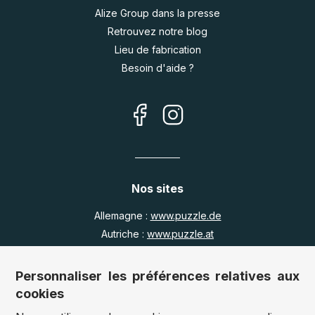
Alize Group dans la presse
Retrouvez notre blog
Lieu de fabrication
Besoin d'aide ?
Nos sites
Allemagne :
www.puzzle.de
Autriche :
www.puzzle.at
Belgique :
www.puzzle.be
Royaume Uni :
www.jigsawpuzzle.co.uk
Personnaliser les préférences relatives aux
cookies