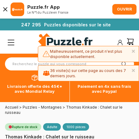
Puzzle.fr App
OUVRIR
Le N°1 du Puzzle en France
2
4
7
2
9
5
Puzzles disponibles sur le site
×
Malheureusement, ce produit n'est plus
disponible actuellement.
×
36 visite(s) sur cette page au cours des 7
derniers jours.
Livraison offerte dès 45€*
Paiement en 4x sans frais
avec Mondial Relay
avec Paypal
Accueil
>
Puzzles - Montagnes
>
Thomas Kinkade : Chalet sur le
ruisseau
Rupture de stock
Adulte
1000 pièces
Thomas Kinkade : Chalet sur le ruisseau