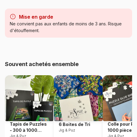
Marque
Schmidt Spiele
Mise en garde
Catégorie
Puzzles - Montagnes
Ne convient pas aux enfants de moins de 3 ans. Risque
d'étouffement.
Age
Puzzle pour Adultes (500 à
48.000 pièces)
Provenance
Pologne
Souvent achetés ensemble
Référence
Schmidt-Spiele-58445
EAN
4001504584450
Nombre de pièces
1000 pièces
Dimensions
69 x 49 cm
Tapis de Puzzles
Colle pour Pu
6 Boites de Tri
- 300 à 1000
1000 pièces
Jig & Puz
pièces
Jig & Puz
Jig & Puz