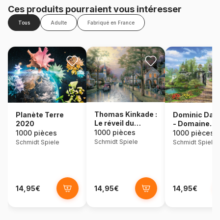
Ces produits pourraient vous intéresser
Tous
Adulte
Fabriqué en France
Thomas Kinkade :
Dominic Dav
Planète Terre
Le réveil du
- Domaine
2020
village
idyllique
1000 pièces
1000 pièces
1000 pièces
Schmidt Spiele
Schmidt Spiele
Schmidt Spiele
14,95€
14,95€
14,95€