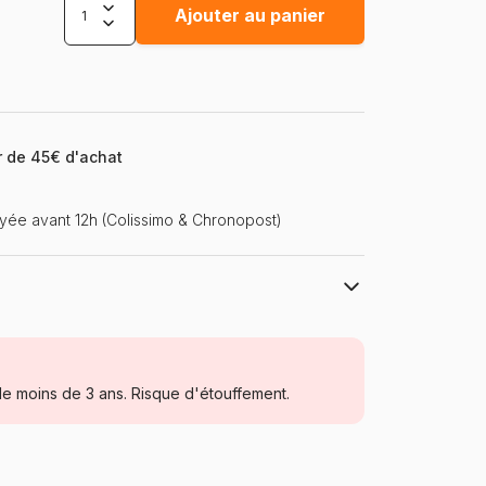
Ajouter au panier
ir de 45€ d'achat
ée avant 12h (Colissimo & Chronopost)
Schmidt Spiele
Puzzles - Disney
e moins de 3 ans. Risque d'étouffement.
Puzzle pour Adultes (500 à 48.000
pièces)
Pologne