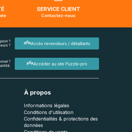
endra
TÉ
SERVICE CLIENT
née
Contactez-nous
asin ?
Accès revendeurs / détaillants
eurs ?
nnel ?
Accéder au site Puzzle-pro
ntité.
À propos
Informations légales
Conditions d'utilisation
Confidentialités & protections des
données