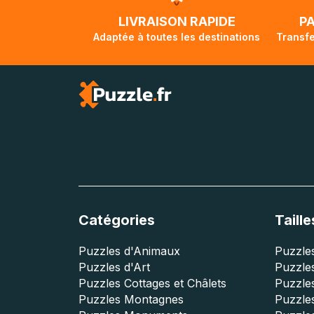
traversée, le su
lorsque votre co
LIVRAISON RAPIDE
P
Adaptée à toutes les destinations
Transfe
Catégories
Taille
Puzzles d'Animaux
Puzzles
Puzzles d'Art
Puzzles
Puzzles Cottages et Châlets
Puzzle
Puzzles Montagnes
Puzzle