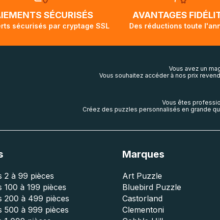
ivi de votre commande ne soit pas modifié. Ce dernier repr
lis aura touché terre.
AIEMENTS SÉCURISÉS
AVANTAGES FIDÉLI
rts sécurisés par cryptage SSL
Des réductions toute l'an
Vous avez un mag
Vous souhaitez accéder à nos prix revend
Vous êtes professio
Créez des puzzles personnalisés en grande qua
s
Marques
 2 à 99 pièces
Art Puzzle
 100 à 199 pièces
Bluebird Puzzle
s 200 à 499 pièces
Castorland
s 500 à 999 pièces
Clementoni