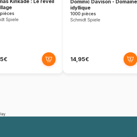
as Kinkade : Le réveil
Dominic Davison - Domaine
illage
idyllique
 pièces
1000 pièces
dt Spiele
Schmidt Spiele
95€
14,95€
lay