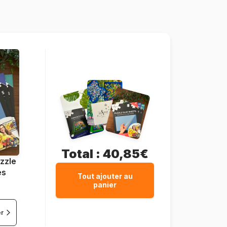
Schmidt-Spiele-59474
4001504594749
1000 pièces
69 x 49 cm
Total :
40,85€
zzle
es
Tout ajouter au
panier
er