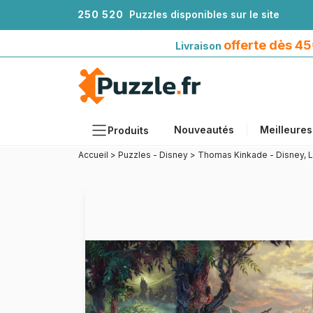
2
5
0
5
2
0
Puzzles disponibles sur le site
Livraison offerte dès 45€*
avec Mondial Relay
offerte dès 4
Livraison
Nouveautés
Meilleures
Produits
Accueil
>
Puzzles - Disney
>
Thomas Kinkade - Disney, L
Thèmes
Tailles
Formats
Âges
Artistes
Accessoires
Puzzles en bois