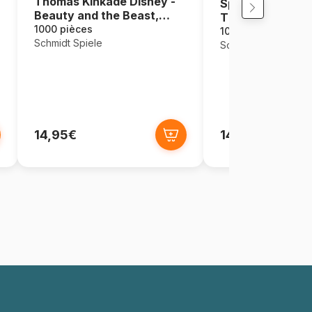
Thomas Kinkade Disney -
Spider-Man and 
Beauty and the Beast,
The Ultimate All
Magical Winter Evening
1000 pièces
1000 pièces
Schmidt Spiele
Schmidt Spiele
14,95€
14,95€