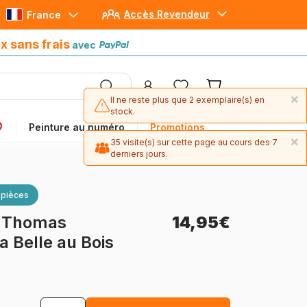
Accès Revendeur
France
Paiement en 4x sans frais
avec Paypal
x sans frais
avec
×
Il ne reste plus que 2 exemplaire(s) en
stock.
Peinture au numéro
Promotions
×
35 visite(s) sur cette page au cours des 7
derniers jours.
 pièces
-
Thomas
14,95€
a Belle au Bois