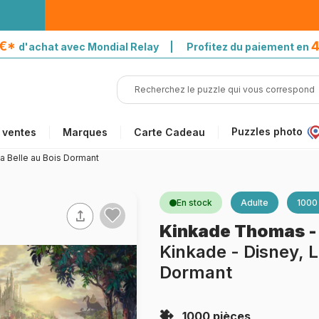
5€*
4
d'achat avec Mondial Relay | Profitez du paiement en
Puzzles photo
 ventes
Marques
Carte Cadeau
a Belle au Bois Dormant
En stock
Adulte
1000
Kinkade Thomas
Kinkade - Disney, L
Dormant
1000 pièces