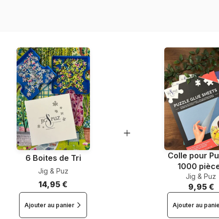
Référence
EAN
Nombre de pièces
Dimensions
Colle pour Pu
6 Boites de Tri
1000 pièc
Jig & Puz
Jig & Puz
14,95 €
9,95 €
Ajouter au panier
Ajouter au pani