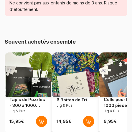
Catégorie
Puzzles - Disney
Ne convient pas aux enfants de moins de 3 ans. Risque
d'étouffement.
Age
Puzzle pour Adultes (500 à
48.000 pièces)
Provenance
Allemagne
Souvent achetés ensemble
Référence
Schmidt-Spiele-59690
EAN
4001504596903
Nombre de pièces
1000 pièces
Dimensions
69 x 49 cm
Tapis de Puzzles
Colle pour Pu
6 Boites de Tri
- 300 à 1000
1000 pièces
Jig & Puz
pièces
Jig & Puz
Jig & Puz