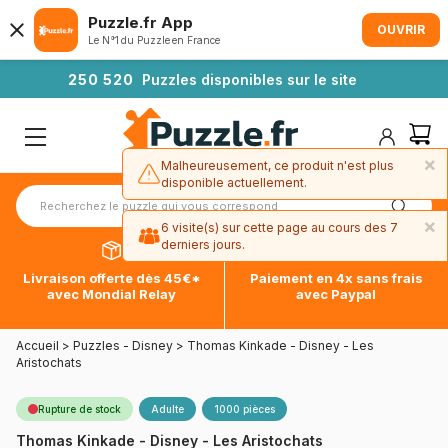
Puzzle.fr App
OUVRIR
Le N°1 du Puzzle en France
2
5
0
5
2
0
Puzzles disponibles sur le site
×
Malheureusement, ce produit n'est plus
disponible actuellement.
×
6 visite(s) sur cette page au cours des 7
derniers jours.
Livraison offerte dès 45€*
Paiement en 4x sans frais
avec Mondial Relay
avec Paypal
Accueil
>
Puzzles - Disney
>
Thomas Kinkade - Disney - Les
Aristochats
Rupture de stock
Adulte
1000 pièces
Thomas Kinkade - Disney - Les Aristochats