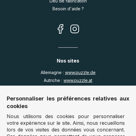
Lieu de fabrication
Besoin d'aide ?
Nos sites
Allemagne :
www.puzzle.de
Autriche :
www.puzzle.at
Belgique :
www.puzzle.be
Royaume Uni :
www.jigsawpuzzle.co.uk
Personnaliser les préférences relatives aux
cookies
Nous utilisons des cookies pour personnaliser
Accès revendeurs / détaillants
votre expérience sur le site. Ainsi, nous recueillons
lors de vos visites des données vous concernant.
Vous avez un magasin ?
Vous souhaitez accéder à nos prix revendeurs ?