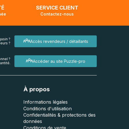
TÉ
SERVICE CLIENT
née
Contactez-nous
asin ?
Accès revendeurs / détaillants
eurs ?
nnel ?
Accéder au site Puzzle-pro
ntité.
À propos
Informations légales
Conditions d'utilisation
Confidentialités & protections des
données
Conditions de vente