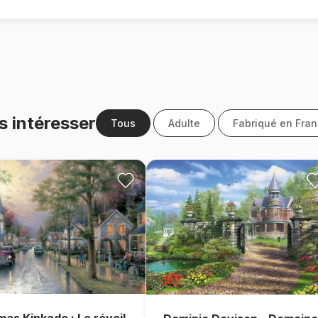
s intéresser
Tous
Adulte
Fabriqué en Fra
as Kinkade : Le réveil