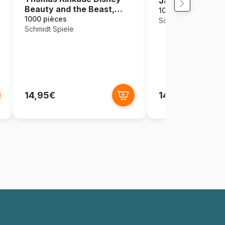
Jardin Japonais
Beauty and the Beast,
1000 pièces
Magical Winter Evening
1000 pièces
Schmidt Spiele
Schmidt Spiele
14,95€
14,95€