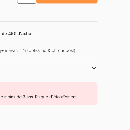
ir de 45€ d'achat
ée avant 12h (Colissimo & Chronopost)
Schmidt Spiele
Puzzles - Disney
e moins de 3 ans. Risque d'étouffement.
Puzzle pour Adultes (500 à 48.000
pièces)
Allemagne
Schmidt-Spiele-59635