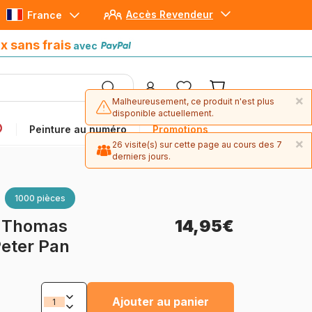
Accès Revendeur
France
Paiement en 4x sans frais
avec Paypal
x sans frais
avec
×
Malheureusement, ce produit n'est plus
disponible actuellement.
Peinture au numéro
Promotions
×
26 visite(s) sur cette page au cours des 7
derniers jours.
1000 pièces
-
Thomas
14,95€
Peter Pan
Ajouter au panier