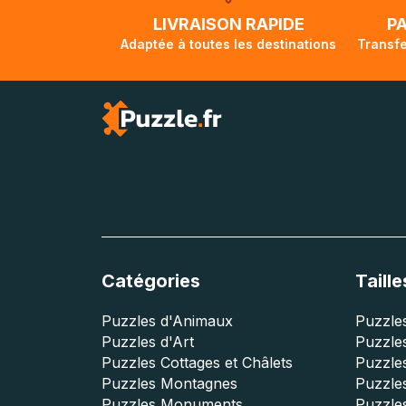
lorsque votre co
LIVRAISON RAPIDE
P
Adaptée à toutes les destinations
Transfe
Catégories
Taille
Puzzles d'Animaux
Puzzles
Puzzles d'Art
Puzzles
Puzzles Cottages et Châlets
Puzzle
Puzzles Montagnes
Puzzle
Puzzles Monuments
Puzzles