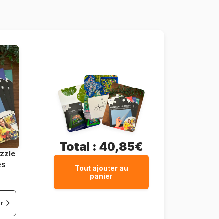
4001504596354
1000 pièces
69 x 49 cm
Total :
40,85€
zzle
es
Tout ajouter au
panier
er