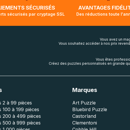
lis aura touché terre.
AIEMENTS SÉCURISÉS
AVANTAGES FIDÉLI
rts sécurisés par cryptage SSL
Des réductions toute l'an
Vous avez un mag
Vous souhaitez accéder à nos prix revend
Vous êtes professio
Créez des puzzles personnalisés en grande qua
s
Marques
 2 à 99 pièces
Art Puzzle
 100 à 199 pièces
Bluebird Puzzle
s 200 à 499 pièces
Castorland
s 500 à 999 pièces
Clementoni
 1 000 pièces
Cobble Hill