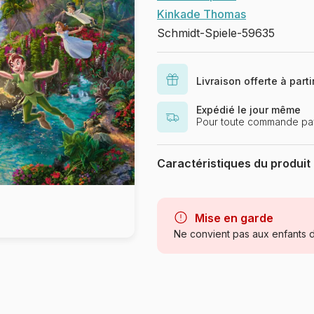
Kinkade Thomas
Schmidt-Spiele-59635
Livraison offerte à part
Expédié le jour même
Pour toute commande pay
Caractéristiques du produit
Marque
Catégorie
Mise en garde
Ne convient pas aux enfants d
Age
Provenance
Référence