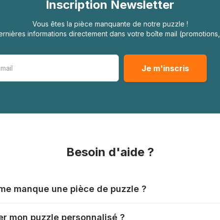
Inscription Newsletter
Vous êtes la pièce manquante de notre puzzle !
rnières informations directement dans votre boîte mail (promotion
Besoin d'aide ?
l me manque une pièce de puzzle ?
nts produisent leurs puzzles avec le plus grand soin, mais il
r mon puzzle personnalisé ?