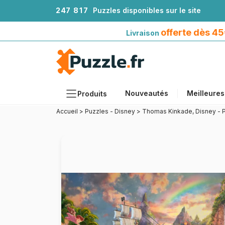
2
4
7
8
1
7
Puzzles disponibles sur le site
Livraison offerte dès 45€*
avec Mondial Relay
offerte dès 4
Livraison
Nouveautés
Meilleures
Produits
Accueil
>
Puzzles - Disney
>
Thomas Kinkade, Disney - 
Thèmes
Tailles
Formats
Âges
Artistes
Accessoires
Puzzles en bois