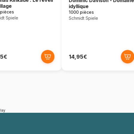
Dominic Davison - Domaine
illage
idyllique
 pièces
1000 pièces
dt Spiele
Schmidt Spiele
95€
14,95€
lay