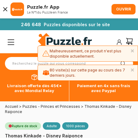
Puzzle.fr App
OUVRIR
Le N°1 du Puzzle en France
2
4
6
6
4
8
Puzzles disponibles sur le site
×
Malheureusement, ce produit n'est plus
disponible actuellement.
×
80 visite(s) sur cette page au cours des 7
derniers jours.
Livraison offerte dès 45€*
Paiement en 4x sans frais
avec Mondial Relay
avec Paypal
Accueil
>
Puzzles - Princes et Princesses
>
Thomas Kinkade - Disney
Raiponce
Rupture de stock
Adulte
1000 pièces
Thomas Kinkade - Disney Raiponce