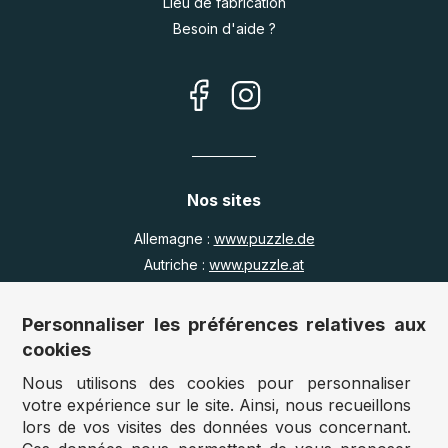
Lieu de fabrication
Besoin d'aide ?
Nos sites
Allemagne :
www.puzzle.de
Autriche :
www.puzzle.at
Belgique :
www.puzzle.be
Royaume Uni :
www.jigsawpuzzle.co.uk
Personnaliser les préférences relatives aux
cookies
Nous utilisons des cookies pour personnaliser
Accès revendeurs / détaillants
votre expérience sur le site. Ainsi, nous recueillons
lors de vos visites des données vous concernant.
Vous avez un magasin ?
Vous souhaitez accéder à nos prix revendeurs ?