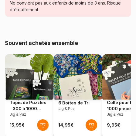
Catégorie
Puzzles - Princes et
Ne convient pas aux enfants de moins de 3 ans. Risque
Princesses
d'étouffement.
Age
Puzzle pour Adultes (500 à
48.000 pièces)
Souvent achetés ensemble
Provenance
Allemagne
Référence
Schmidt-Spiele-59480
EAN
4001504594800
Nombre de pièces
1000 pièces
Tapis de Puzzles
Colle pour Pu
6 Boites de Tri
Dimensions
69 x 49 cm
- 300 à 1000
1000 pièces
Jig & Puz
pièces
Jig & Puz
Jig & Puz