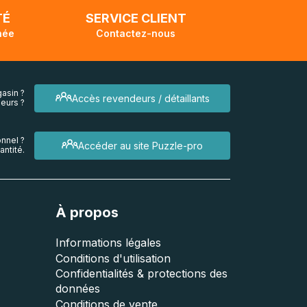
TÉ
SERVICE CLIENT
née
Contactez-nous
asin ?
Accès revendeurs / détaillants
eurs ?
nnel ?
Accéder au site Puzzle-pro
ntité.
À propos
Informations légales
Conditions d'utilisation
Confidentialités & protections des
données
Conditions de vente