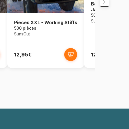
Bain Moussant d
Jardin
500 pièces
SunsOut
Pièces XXL - Working Stiffs
500 pièces
SunsOut
12,95€
12,95€