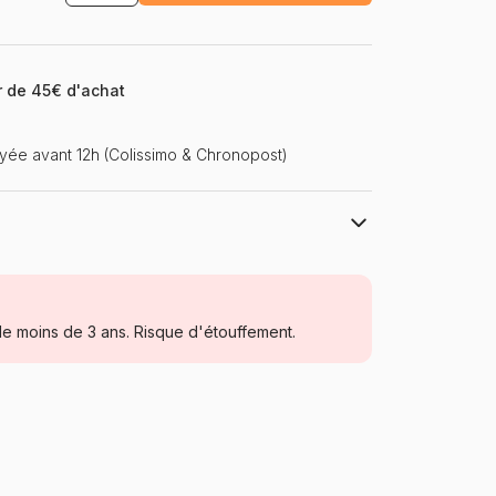
ir de 45€ d'achat
ée avant 12h (Colissimo & Chronopost)
SunsOut
Puzzles - Animaux de la ferme
e moins de 3 ans. Risque d'étouffement.
Puzzle pour Adultes (500 à 48.000
pièces)
États-Unis
Sunsout-51917
0796780519176