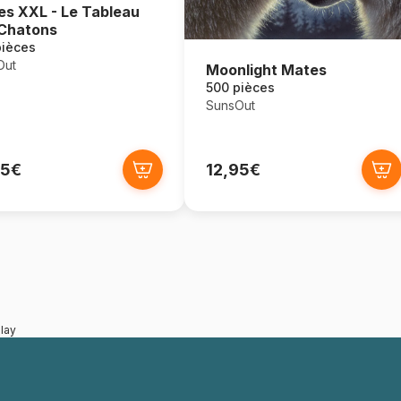
es XXL - Le Tableau
Chatons
pièces
Out
Moonlight Mates
500 pièces
SunsOut
95€
12,95€
lay