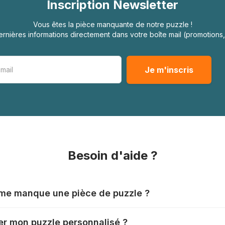
Inscription Newsletter
Vous êtes la pièce manquante de notre puzzle !
rnières informations directement dans votre boîte mail (promotion
Besoin d'aide ?
l me manque une pièce de puzzle ?
nts produisent leurs puzzles avec le plus grand soin, mais il
r mon puzzle personnalisé ?