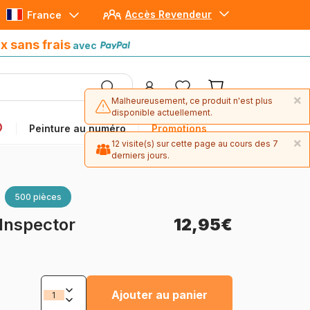
Accès Revendeur
France
Paiement en 4x sans frais
avec Paypal
x sans frais
avec
×
Malheureusement, ce produit n'est plus
disponible actuellement.
Peinture au numéro
Promotions
×
12 visite(s) sur cette page au cours des 7
derniers jours.
500 pièces
Inspector
12,95€
Ajouter au panier