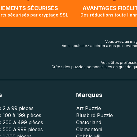
lis aura touché terre.
AIEMENTS SÉCURISÉS
AVANTAGES FIDÉLI
rts sécurisés par cryptage SSL
Des réductions toute l'an
Vous avez un mag
Vous souhaitez accéder à nos prix revend
Vous êtes professio
Créez des puzzles personnalisés en grande qua
s
Marques
 2 à 99 pièces
Art Puzzle
 100 à 199 pièces
Bluebird Puzzle
s 200 à 499 pièces
Castorland
s 500 à 999 pièces
Clementoni
 1 000 pièces
Cobble Hill