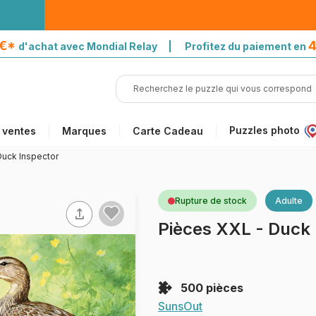
5€*
4
d'achat avec Mondial Relay | Profitez du paiement en
Puzzles photo
 ventes
Marques
Carte Cadeau
Duck Inspector
Rupture de stock
Adulte
Pièces XXL - Duck 
500 pièces
SunsOut