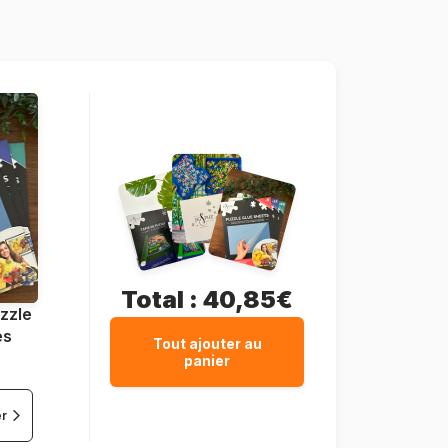
500 pièces
61 x 46 cm
Total :
40,85€
zzle
es
Tout ajouter au
panier
er