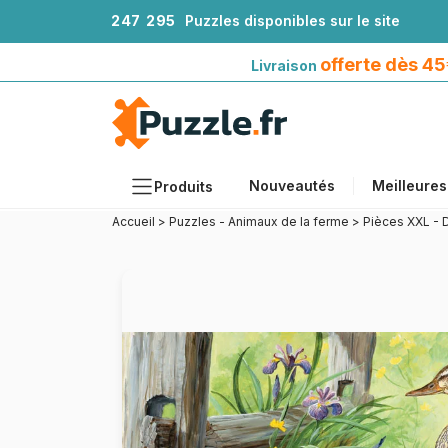
2
4
7
2
9
5
Puzzles disponibles sur le site
Livraison offerte dès 45€*
avec Mondial Relay
offerte dès 4
Livraison
Nouveautés
Meilleures
Produits
Accueil
>
Puzzles - Animaux de la ferme
>
Pièces XXL - 
Thèmes
Tailles
Formats
Âges
Artistes
Accessoires
Puzzles en bois