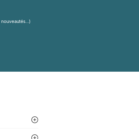
s, nouveautés…)
 peut