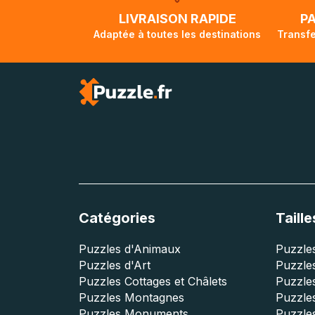
lorsque votre co
LIVRAISON RAPIDE
P
Adaptée à toutes les destinations
Transfe
Catégories
Taille
Puzzles d'Animaux
Puzzles
Puzzles d'Art
Puzzles
Puzzles Cottages et Châlets
Puzzle
Puzzles Montagnes
Puzzle
Puzzles Monuments
Puzzles