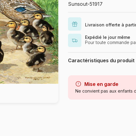
Sunsout-51917
Livraison offerte à part
Expédié le jour même
Pour toute commande pay
Caractéristiques du produit
Marque
Catégorie
Mise en garde
Ne convient pas aux enfants d
Age
Provenance
Référence
EAN